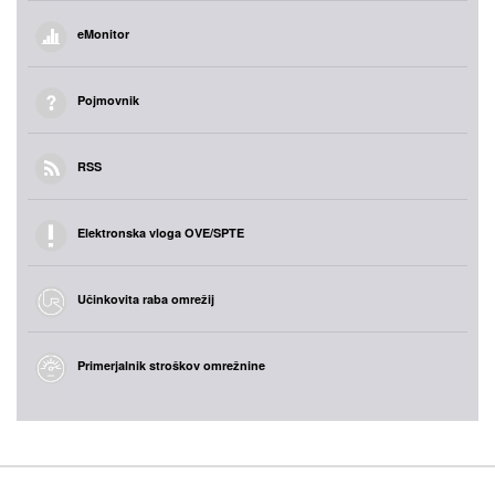
eMonitor
Pojmovnik
RSS
Elektronska vloga OVE/SPTE
Učinkovita raba omrežij
Primerjalnik stroškov omrežnine