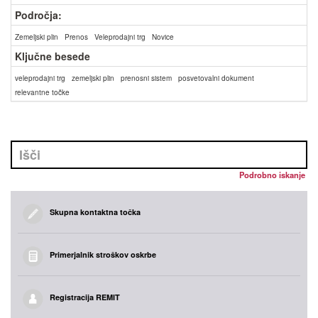
Področja:
Zemeljski plin
Prenos
Veleprodajni trg
Novice
Ključne besede
veleprodajni trg
zemeljski plin
prenosni sistem
posvetovalni dokument
relevantne točke
Podrobno iskanje
Skupna kontaktna točka
Primerjalnik stroškov oskrbe
Registracija REMIT