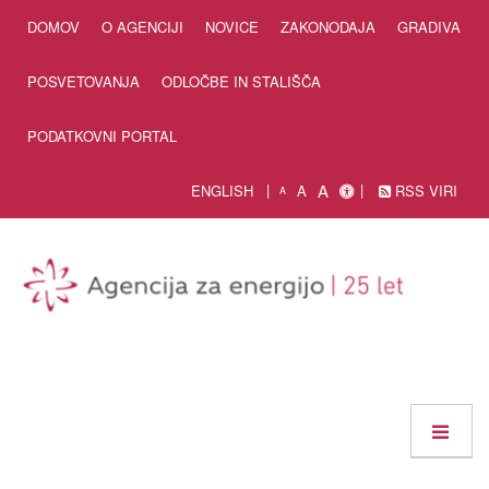
Skip to Content
DOMOV
O AGENCIJI
NOVICE
ZAKONODAJA
GRADIVA
POSVETOVANJA
ODLOČBE IN STALIŠČA
PODATKOVNI PORTAL
A
ENGLISH
A
RSS VIRI
A