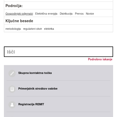
Področja:
Gospodinjski odjemalci
Električna energija
Distribucija
Prenos
Novice
Ključne besede
metodologija
regulativni okvir
elektrika
Podrobno iskanje
Skupna kontaktna točka
Primerjalnik stroškov oskrbe
Registracija REMIT