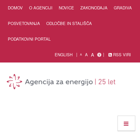
Skip to Content
DOMOV
O AGENCIJI
NOVICE
ZAKONODAJA
GRADIVA
POSVETOVANJA
ODLOČBE IN STALIŠČA
PODATKOVNI PORTAL
A
ENGLISH
A
RSS VIRI
A