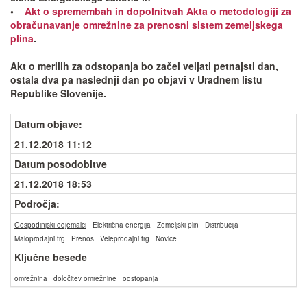
•
Akt o spremembah in dopolnitvah Akta o metodologiji za
obračunavanje omrežnine za prenosni sistem zemeljskega
plina
.
Akt o merilih za odstopanja bo začel veljati petnajsti dan,
ostala dva pa naslednji dan po objavi v Uradnem listu
Republike Slovenije.
Datum objave
:
21.12.2018 11:12
Datum posodobitve
21.12.2018 18:53
Področja:
Gospodinjski odjemalci
Električna energija
Zemeljski plin
Distribucija
Maloprodajni trg
Prenos
Veleprodajni trg
Novice
Ključne besede
omrežnina
določitev omrežnine
odstopanja