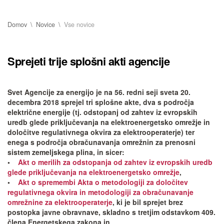
Domov
Novice
Vse novice
Sprejeti trije splošni akti agencije
Svet Agencije za energijo je na 56. redni seji sveta 20.
decembra 2018 sprejel tri splošne akte, dva s področja
električne energije (tj. odstopanj od zahtev iz evropskih
uredb glede priključevanja na elektroenergetsko omrežje in
določitve regulativnega okvira za elektrooperaterje) ter
enega s področja obračunavanja omrežnin za prenosni
sistem zemeljskega plina, in sicer:
•
Akt o merilih za odstopanja od zahtev iz evropskih uredb
glede priključevanja na elektroenergetsko omrežje
,
•
Akt o spremembi Akta o metodologiji za določitev
regulativnega okvira in metodologiji za obračunavanje
omrežnine za elektrooperaterje
, ki je bil sprejet brez
postopka javne obravnave, skladno s tretjim odstavkom 409.
člena Energetskega zakona in