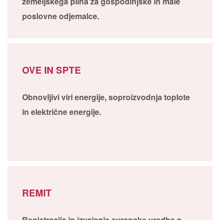
zemeljskega plina za gospodinjske in male
poslovne odjemalce.
OVE IN SPTE
Obnovljivi viri energije, soproizvodnja toplote
in električne energije.
REMIT
Registracija in izvajanje evropske uredbe o