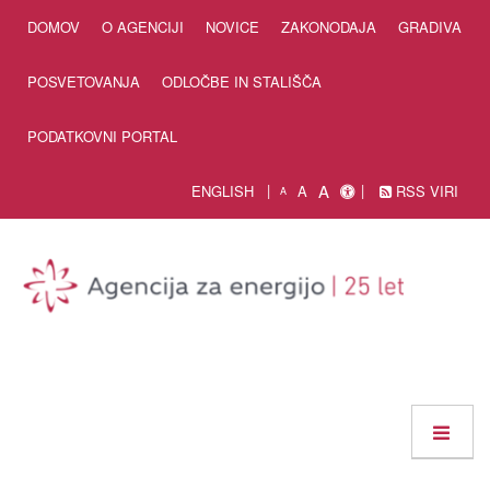
Skip to Content
DOMOV
O AGENCIJI
NOVICE
ZAKONODAJA
GRADIVA
POSVETOVANJA
ODLOČBE IN STALIŠČA
PODATKOVNI PORTAL
A
ENGLISH
A
RSS VIRI
A