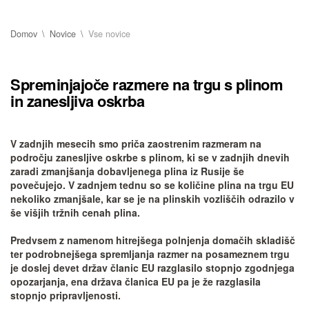
Domov
Novice
Vse novice
Spreminjajoče razmere na trgu s plinom
in zanesljiva oskrba
V zadnjih mesecih smo priča zaostrenim razmeram na
področju zanesljive oskrbe s plinom, ki se v zadnjih dnevih
zaradi zmanjšanja dobavljenega plina iz Rusije še
povečujejo. V zadnjem tednu so se količine plina na trgu EU
nekoliko zmanjšale, kar se je na plinskih vozliščih odrazilo v
še višjih tržnih cenah plina.
Predvsem z namenom hitrejšega polnjenja domačih skladišč
ter podrobnejšega spremljanja razmer na posameznem trgu
je doslej devet držav članic EU razglasilo stopnjo zgodnjega
opozarjanja, ena država članica EU pa je že razglasila
stopnjo pripravljenosti.