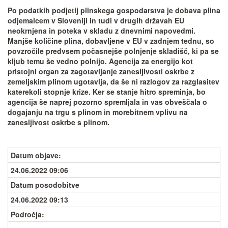
Po podatkih podjetij plinskega gospodarstva je dobava plina
odjemalcem v Sloveniji in tudi v drugih državah EU
neokrnjena in poteka v skladu z dnevnimi napovedmi.
Manjše količine plina, dobavljene v EU v zadnjem tednu, so
povzročile predvsem počasnejše polnjenje skladišč, ki pa se
kljub temu še vedno polnijo. Agencija za energijo kot
pristojni organ za zagotavljanje zanesljivosti oskrbe z
zemeljskim plinom ugotavlja, da še ni razlogov za razglasitev
katerekoli stopnje krize. Ker se stanje hitro spreminja, bo
agencija še naprej pozorno spremljala in vas obveščala o
dogajanju na trgu s plinom in morebitnem vplivu na
zanesljivost oskrbe s plinom.
Datum objave
:
24.06.2022 09:06
Datum posodobitve
24.06.2022 09:13
Področja: