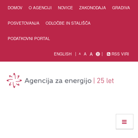
Skip to Content
DOMOV
O AGENCIJI
NOVICE
ZAKONODAJA
GRADIVA
POSVETOVANJA
ODLOČBE IN STALIŠČA
PODATKOVNI PORTAL
A
ENGLISH
A
RSS VIRI
A