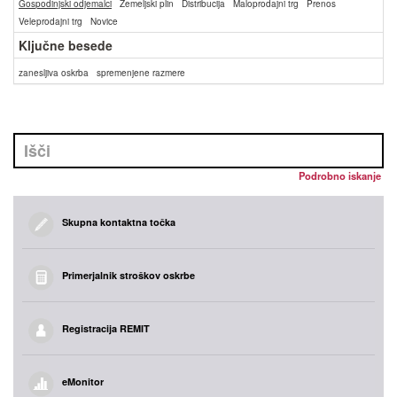
Gospodinjski odjemalci
Zemeljski plin
Distribucija
Maloprodajni trg
Prenos
Veleprodajni trg
Novice
Ključne besede
zanesljiva oskrba
spremenjene razmere
Podrobno iskanje
Skupna kontaktna točka
Primerjalnik stroškov oskrbe
Registracija REMIT
eMonitor