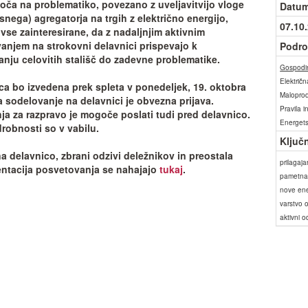
oča na problematiko, povezano z uveljavitvijo vloge
Datum
snega) agregatorja na trgih z električno energijo,
07.10
vse zainteresirane, da z nadaljnjim aktivnim
anjem na strokovni delavnici prispevajo k
Podro
anju celovitih stališč do zadevne problematike.
Gospodin
Električn
ca bo izvedena
prek spleta
v ponedeljek,
19. oktobra
Maloprod
a sodelovanje na delavnici je
obvezna prijava
.
Pravila i
ja za razpravo je mogoče poslati tudi pred delavnico.
Energets
robnosti so v vabilu.
Ključ
na delavnico, zbrani odzivi deležnikov in preostala
prilagaj
tacija posvetovanja se nahajajo
tukaj
.
pametna
nove ene
varstvo 
aktivni 