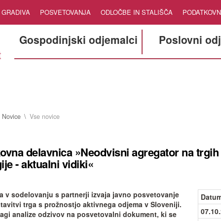
GRADIVA
POSVETOVANJA
ODLOČBE IN STALIŠČA
PODATKOVN
Gospodinjski odjemalci
Poslovni od
Novice
Vse novice
ovna delavnica »Neodvisni agregator na trgih 
ije - aktualni vidiki«
a v sodelovanju s partnerji izvaja javno posvetovanje
Datum
tavitvi trga s prožnostjo aktivnega odjema v Sloveniji.
07.10
agi analize odzivov na posvetovalni dokument, ki se