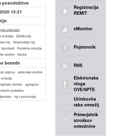
 posodobitve
Registracija
.2020 15:21
REMIT
čja:
eMonitor
jski odjemalci
a energija
Distribucija
ajni trg
Veleprodajni trg
Pojmovnik
n standardi
Pametna omrežja
ke storitve
Novice
ne besede
RSS
anje odjema
sistemske storitve
Elektronska
 omrežja
vloga
rgetske storitve
agregator
OVE/SPTE
osebnih podatkov
odjemalec
trg s prožnostjo
Učinkovita
raba omrežij
Primerjalnik
stroškov
omrežnine