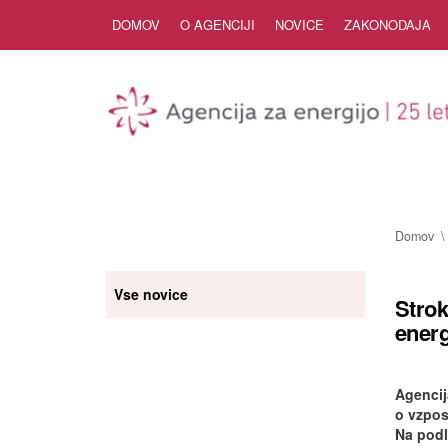
Skip to Content
DOMOV
O AGENCIJI
NOVICE
ZAKONODAJA
Domov
Vse novice
Strok
energ
Agencij
o vzpos
Na podl