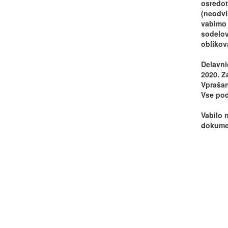
osredot
(neodvi
vabimo 
sodelov
oblikov
Delavni
2020
. Z
Vprašan
Vse pod
Vabilo 
dokumen