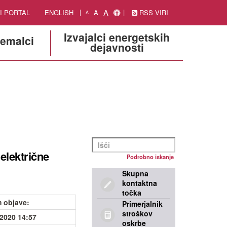
A
I PORTAL
ENGLISH
A
RSS VIRI
A
Izvajalci energetskih
jemalci
dejavnosti
električne
Podrobno iskanje
Skupna
kontaktna
točka
 objave
:
Primerjalnik
stroškov
.2020 14:57
oskrbe