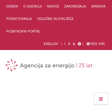
Skip to Content
DOMOV
O AGENCIJI
NOVICE
ZAKONODAJA
GRADIVA
POSVETOVANJA
ODLOČBE IN STALIŠČA
PODATKOVNI PORTAL
A
ENGLISH
A
RSS VIRI
A