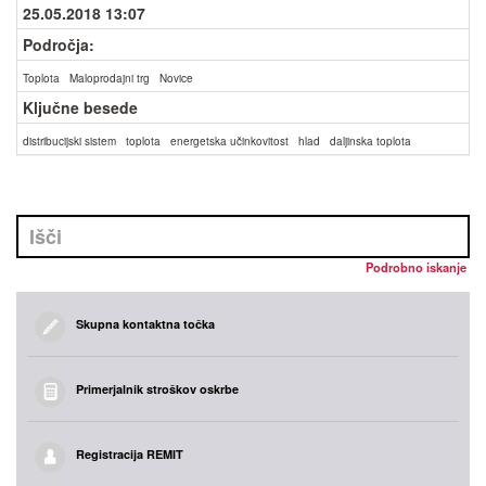
25.05.2018 13:07
Področja:
Toplota
Maloprodajni trg
Novice
Ključne besede
distribucijski sistem
toplota
energetska učinkovitost
hlad
daljinska toplota
Podrobno iskanje
Skupna kontaktna točka
Primerjalnik stroškov oskrbe
Registracija REMIT