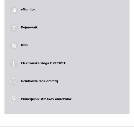
eMonitor
Pojmovnik
RSS
Elektronska vloga OVE/SPTE
Učinkovita raba omrežij
Primerjalnik stroškov omrežnine