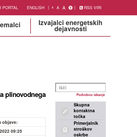
A
I PORTAL
ENGLISH
A
RSS VIRI
A
Izvajalci energetskih
jemalci
dejavnosti
a plinovodnega
Podrobno iskanje
Skupna
kontaktna
točka
 objave
:
Primerjalnik
stroškov
.2022 09:25
oskrbe