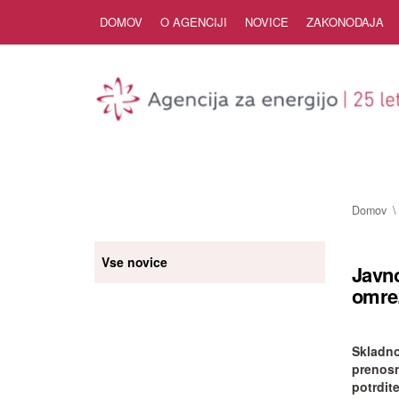
Skip to Content
DOMOV
O AGENCIJI
NOVICE
ZAKONODAJA
Domov
Vse novice
Javno
omre
Skladno
prenosn
potrdite