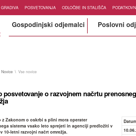
GRADIVA
POSVETOVANJA
ODLOČBE IN STALIŠČA
PODATKOVN
Gospodinjski odjemalci
Poslovni od
Novice
Vse novice
 posvetovanje o razvojnem načrtu prenosneg
žja
 z Zakonom o oskrbi s plini mora operater
Datum
ega sistema vsako leto sprejeti in agenciji predložiti v
10.06
v 10-letni razvojni načrt omrežja.