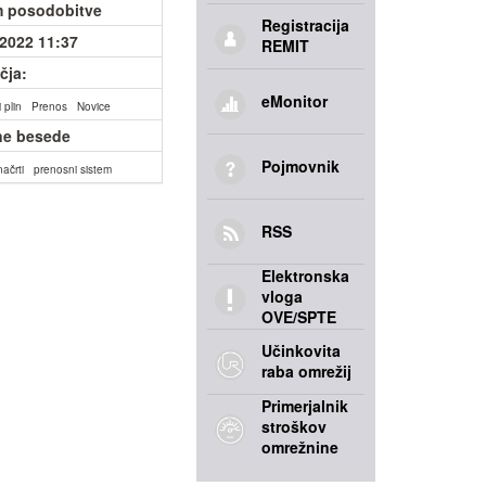
 posodobitve
Registracija
.2022 11:37
REMIT
čja:
eMonitor
 plin
Prenos
Novice
ne besede
Pojmovnik
načrti
prenosni sistem
RSS
Elektronska
vloga
OVE/SPTE
Učinkovita
raba omrežij
Primerjalnik
stroškov
omrežnine