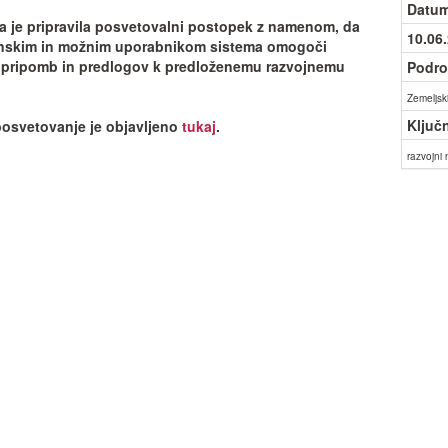
Datum
a je pripravila posvetovalni postopek z namenom, da
10.06
nskim in možnim uporabnikom sistema omogoči
 pripomb in predlogov k predloženemu razvojnemu
Podro
Zemeljski
Ključ
osvetovanje je objavljeno
tukaj
.
razvojni 