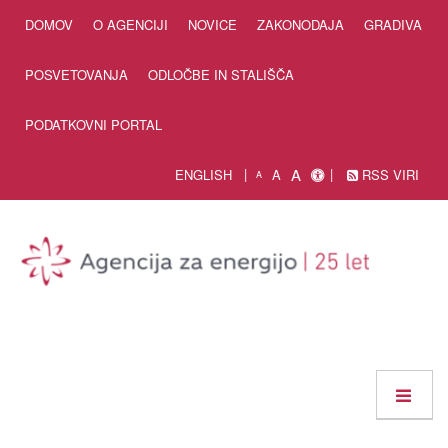
Skip to Content
DOMOV
O AGENCIJI
NOVICE
ZAKONODAJA
GRADIVA
POSVETOVANJA
ODLOČBE IN STALIŠČA
PODATKOVNI PORTAL
A
ENGLISH
A
RSS VIRI
A