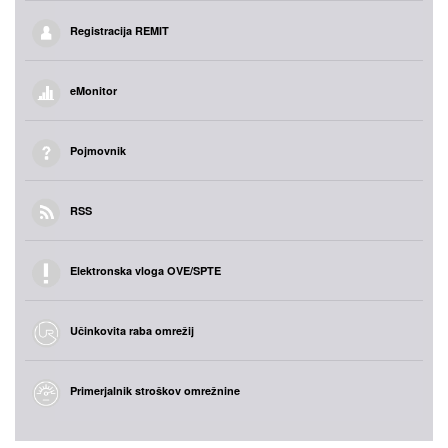
Registracija REMIT
eMonitor
Pojmovnik
RSS
Elektronska vloga OVE/SPTE
Učinkovita raba omrežij
Primerjalnik stroškov omrežnine