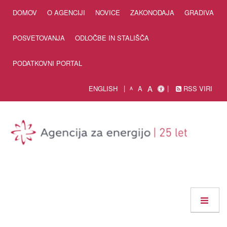
Skip to Content
DOMOV
O AGENCIJI
NOVICE
ZAKONODAJA
GRADIVA
POSVETOVANJA
ODLOČBE IN STALIŠČA
PODATKOVNI PORTAL
A
ENGLISH
A
RSS VIRI
A