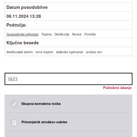
Datum posodobitve
08.11.2024 13:28
Področja:
Gospodinjski odjemalci
Toplota
Distribucija
Novice
Poročila
Ključne besede
distribucijski sistem
cena toplote
daljinsko ogrevanje
analiza cen
Podrobno iskanje
Skupna kontaktna točka
Primerjalnik stroškov oskrbe