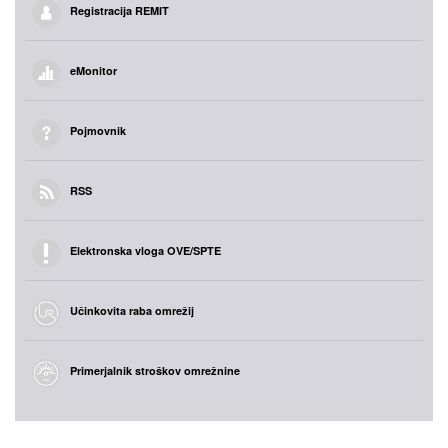
Registracija REMIT
eMonitor
Pojmovnik
RSS
Elektronska vloga OVE/SPTE
Učinkovita raba omrežij
Primerjalnik stroškov omrežnine