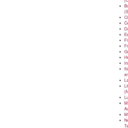
Bo
(
Ci
Če
D
Es
Fi
Fr
Gr
H
Ir
It
a
La
Li
(
Lu
Ma
A
Ma
Ne
T