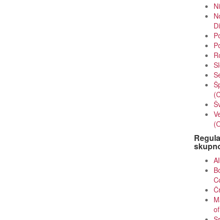
N
N
Di
Po
Po
Ro
Sl
Se
Šp
(
Šv
Ve
(
Regula
skupnos
Al
Bo
C
Č
Ma
o
Sr