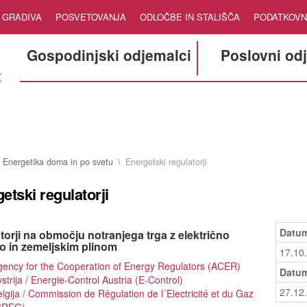
GRADIVA
POSVETOVANJA
ODLOČBE IN STALIŠČA
PODATKOVN
Gospodinjski odjemalci
Poslovni od
Energetika doma in po svetu
Energetski regulatorji
etski regulatorji
Datum
orji na območju notranjega trga z električno
jo in zemeljskim plinom
17.10
ency for the Cooperation of Energy Regulators (ACER)
Datum
strija / Energie-Control Austria (E-Control)
27.12
lgija / Commission de Régulation de l´Electricité et du Gaz
CREG)