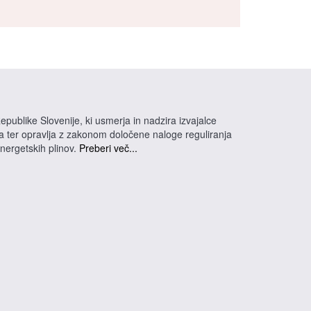
epublike Slovenije, ki usmerja in nadzira izvajalce
na ter opravlja z zakonom določene naloge reguliranja
energetskih plinov.
Preberi več...