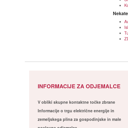
Ko
Nekater
Av
Is
Tu
Z
INFORMACIJE ZA ODJEMALCE
V obliki skupne kontaktne točke zbrane
Informacije o trgu električne energije in
zemeljskega plina za gospodinjske in male
poslovne odjemalce.