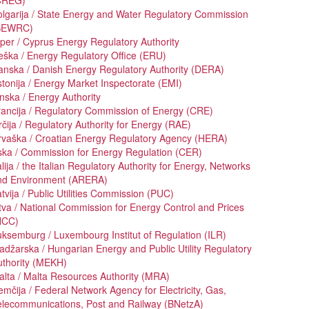
lgarija / State Energy and Water Regulatory Commission
SEWRC)
per / Cyprus Energy Regulatory Authority
ška / Energy Regulatory Office (ERU)
anska / Danish Energy Regulatory Authority (DERA)
tonija / Energy Market Inspectorate (EMI)
nska / Energy Authority
ancija / Regulatory Commission of Energy (CRE)
čija / Regulatory Authority for Energy (RAE)
rvaška / Croatian Energy Regulatory Agency (HERA)
ska / Commission for Energy Regulation (CER)
alija / the Italian Regulatory Authority for Energy, Networks
nd Environment (ARERA)
tvija / Public Utilities Commission (PUC)
tva / National Commission for Energy Control and Prices
NCC)
ksemburg / Luxembourg Institut of Regulation (ILR)
džarska / Hungarian Energy and Public Utility Regulatory
uthority (MEKH)
lta / Malta Resources Authority (MRA)
mčija / Federal Network Agency for Electricity, Gas,
elecommunications, Post and Railway (BNetzA)