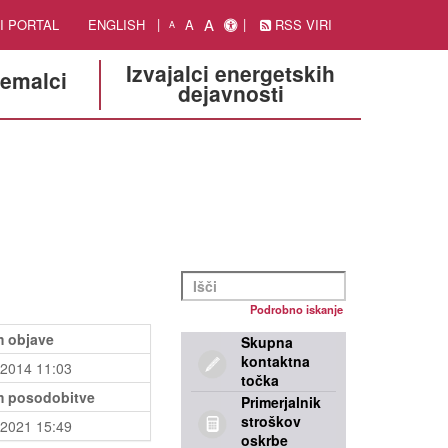
A
I PORTAL
ENGLISH
A
RSS VIRI
A
Izvajalci energetskih
jemalci
dejavnosti
Podrobno iskanje
 objave
Skupna
kontaktna
.2014 11:03
točka
 posodobitve
Primerjalnik
stroškov
.2021 15:49
oskrbe