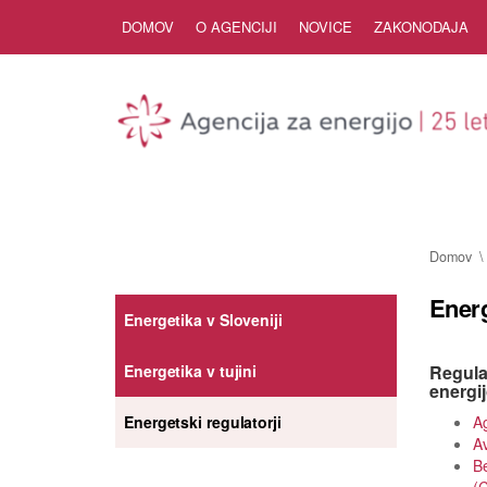
Skip to Content
DOMOV
O AGENCIJI
NOVICE
ZAKONODAJA
Domov
Energ
Energetika v Sloveniji
Regulat
Energetika v tujini
energi
Ag
Energetski regulatorji
Av
Be
(