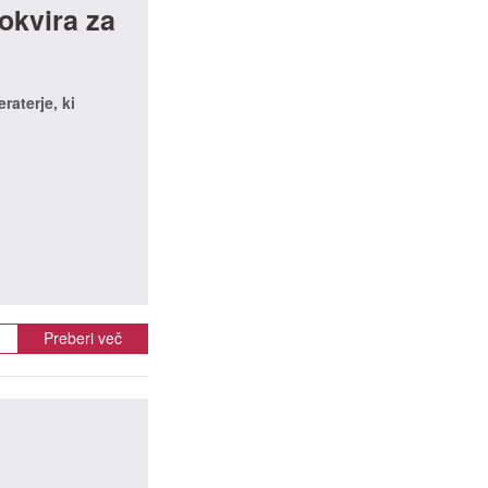
okvira za
raterje, ki
Preberi več