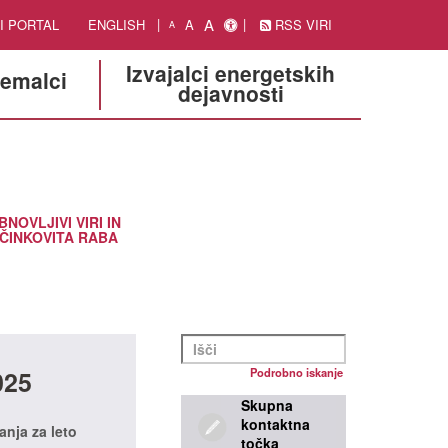
A
I PORTAL
ENGLISH
A
RSS VIRI
A
Izvajalci energetskih
jemalci
dejavnosti
BNOVLJIVI VIRI IN
ČINKOVITA RABA
025
Podrobno iskanje
Skupna
kontaktna
anja za leto
točka