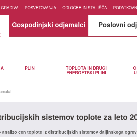
GRADIVA
POSVETOVANJA
ODLOČBE IN STALIŠČA
PODATKOVN
Gospodinjski odjemalci
Poslovni od
JA
PLIN
TOPLOTA IN DRUGI
O
ENERGETSKI PLINI
U
emalci
tribucijskih sistemov toplote za leto 2
o analizo cen toplote iz distribucijskih sistemov daljinskega ogrev