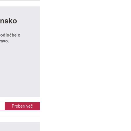
onsko
n odločbe o
ravo.
Preberi več