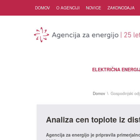
Skip to Content
DOMOV
O AGENCIJI
NOVICE
ZAKONODAJA
ELEKTRIČNA ENERGI
Domov
Gospodinjski odj
Analiza cen toplote iz dis
Agencija za energijo je pripravila primerjaln