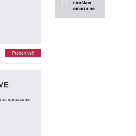
stroškov
omrežnine
Preberi več
OVE
i za sporazume