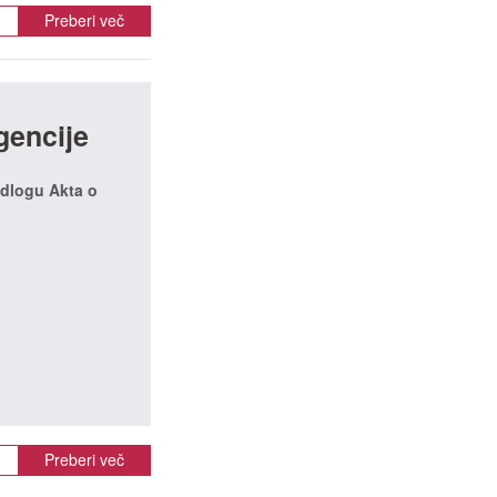
Preberi več
gencije
edlogu Akta o
Preberi več