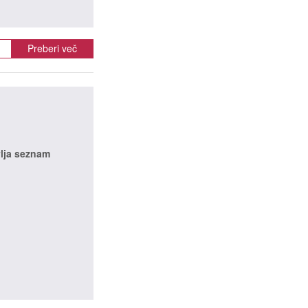
Preberi več
vlja seznam