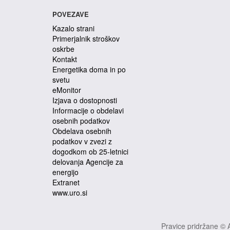
POVEZAVE
Kazalo strani
Primerjalnik stroškov
oskrbe
Kontakt
Energetika doma in po
svetu
eMonitor
Izjava o dostopnosti
Informacije o obdelavi
osebnih podatkov
Obdelava osebnih
podatkov v zvezi z
dogodkom ob 25-letnici
delovanja Agencije za
energijo
Extranet
www.uro.si
Pravice pridržane © A