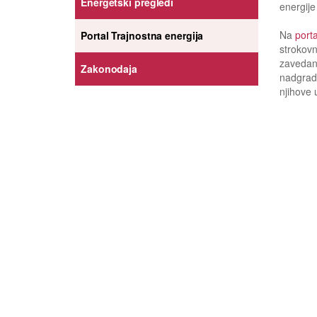
Energetski pregledi
energije 
Na
porta
Portal Trajnostna energija
strokovn
zavedanj
Zakonodaja
nadgradi
njihove 