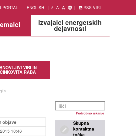
A
I PORTAL
ENGLISH
A
RSS VIRI
A
Izvajalci energetskih
jemalci
dejavnosti
BNOVLJIVI VIRI IN
ČINKOVITA RABA
gija
Podrobno iskanje
 objave
Skupna
kontaktna
.2015 10:46
točka