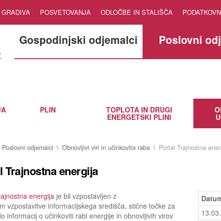
GRADIVA
POSVETOVANJA
ODLOČBE IN STALIŠČA
PODATKOVN
Gospodinjski odjemalci
Poslovni od
JA
PLIN
TOPLOTA IN DRUGI
O
ENERGETSKI PLINI
U
Poslovni odjemalci
Obnovljivi viri in učinkovita raba
Portal Trajnostna ener
l Trajnostna energija
rajnostna energija
je bil vzpostavljen z
Datum
vzpostavitve informacijskega središča, stične točke za
13.03
 informacij o učinkoviti rabi energije in obnovljivih virov