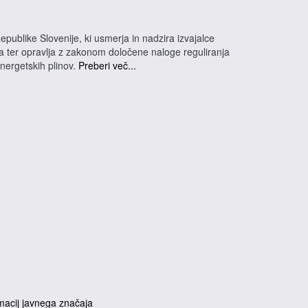
epublike Slovenije, ki usmerja in nadzira izvajalce
na ter opravlja z zakonom določene naloge reguliranja
energetskih plinov.
Preberi več...
macij javnega značaja