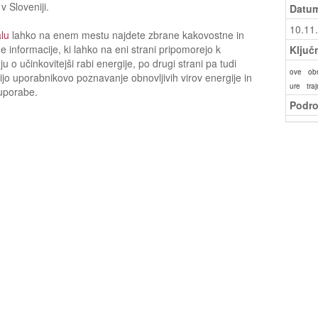
v Sloveniji.
Datum
10.11
lu
lahko na enem mestu najdete zbrane kakovostne in
e informacije, ki lahko na eni strani pripomorejo k
Ključ
u o učinkovitejši rabi energije, po drugi strani pa tudi
ove
obn
jo uporabnikovo poznavanje obnovljivih virov energije in
ure
tra
uporabe.
Podro