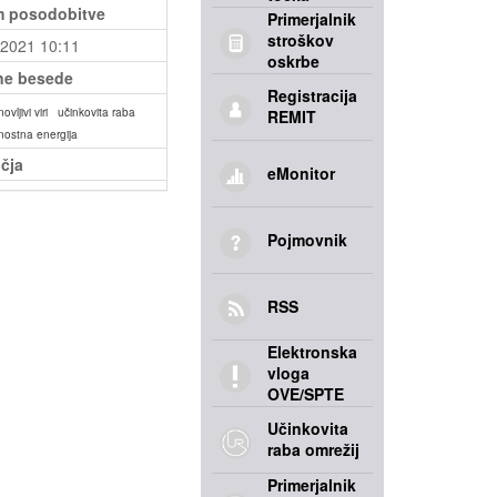
 posodobitve
Primerjalnik
stroškov
.2021 10:11
oskrbe
ne besede
Registracija
ovljivi viri
učinkovita raba
REMIT
jnostna energija
čja
eMonitor
Pojmovnik
RSS
Elektronska
vloga
OVE/SPTE
Učinkovita
raba omrežij
Primerjalnik