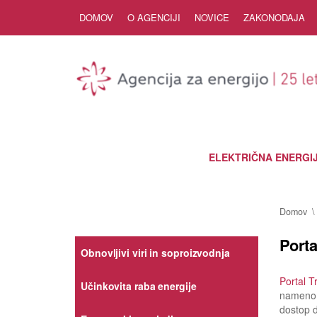
Skip to Content
DOMOV
O AGENCIJI
NOVICE
ZAKONODAJA
ELEKTRIČNA ENERGI
Domov
Porta
Obnovljivi viri in soproizvodnja
Portal T
Učinkovita raba energije
namenom 
dostop do