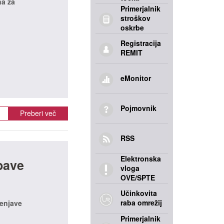
na za
Primerjalnik
stroškov
oskrbe
Registracija
REMIT
eMonitor
Pojmovnik
Preberi več
RSS
Elektronska
bave
vloga
OVE/SPTE
Učinkovita
raba omrežij
menjave
Primerjalnik