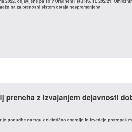
ja 2022, objavljene pa so v Uradnem listu RS, št. 202/21. Omrežni
 omrežnina za prenosni sistem ostaja nespremenjena.
elj preneha z izvajanjem dejavnosti do
rijo ponudbe na trgu z električno energijo in izvedejo postopek 