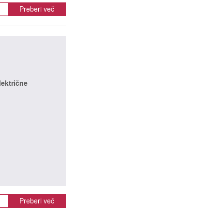
Preberi več
lektrične
Preberi več