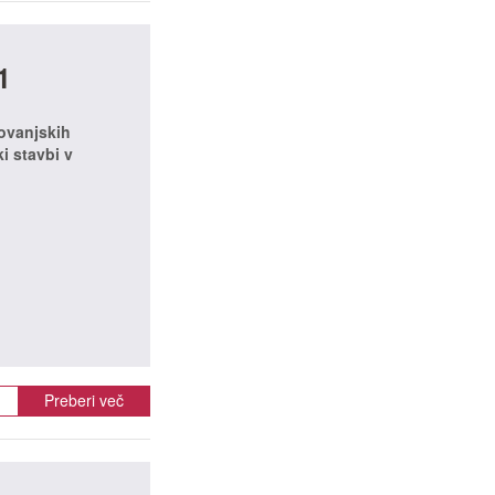
1
novanjskih
i stavbi v
Preberi več