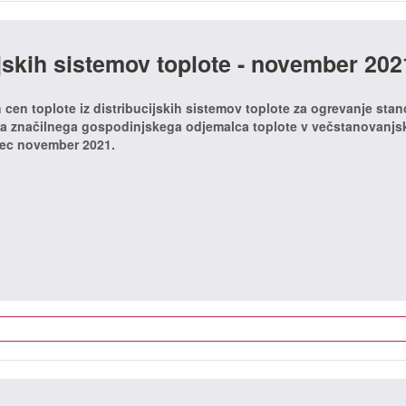
ijskih sistemov toplote - november 202
 cen toplote iz distribucijskih sistemov toplote za ogrevanje sta
 za značilnega gospodinjskega odjemalca toplote v večstanovanjsk
sec november 2021.