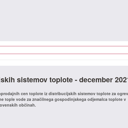
ijskih sistemov toplote - december 202
oprodajnih cen toplote iz distribucijskih sistemov toplote za ogre
rne tople vode za značilnega gospodinjskega odjemalca toplote v
lovenskih občinah.