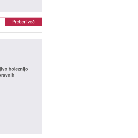
Preberi več
ivo boleznijo
pravnih