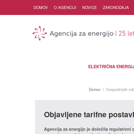
Skip to Content
DOMOV
O AGENCIJI
NOVICE
ZAKONODAJA
ELEKTRIČNA ENERGI
Domov
Gospodinjski odj
Objavljene tarifne posta
Agencija za energijo je določila regulativni