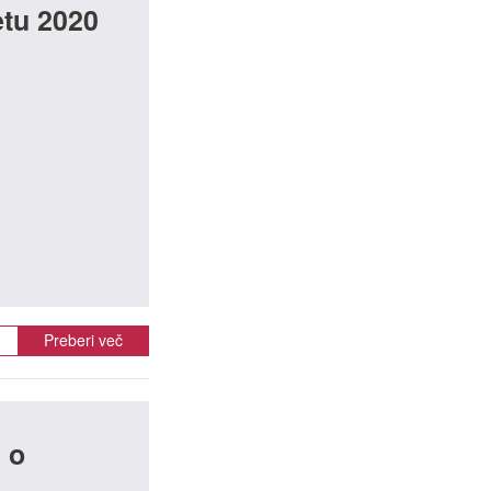
etu 2020
Preberi več
 o