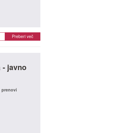
Preberi več
 - javno
o prenovi