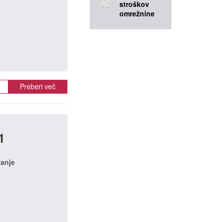
stroškov
omrežnine
Preberi več
1
vanje