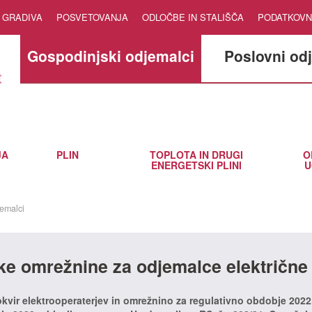
GRADIVA
POSVETOVANJA
ODLOČBE IN STALIŠČA
PODATKOVN
Gospodinjski odjemalci
Poslovni od
JA
PLIN
TOPLOTA IN DRUGI
O
ENERGETSKI PLINI
U
emalci
vke omrežnine za odjemalce električne
 okvir elektrooperaterjev in omrežnino za regulativno obdobje 2022