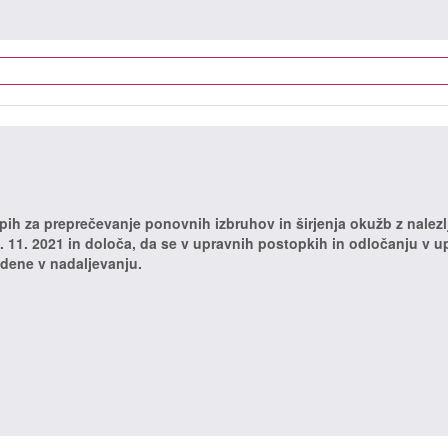
h za preprečevanje ponovnih izbruhov in širjenja okužb z nalezlj
. 11. 2021 in določa, da se v upravnih postopkih in odločanju v u
ene v nadaljevanju.