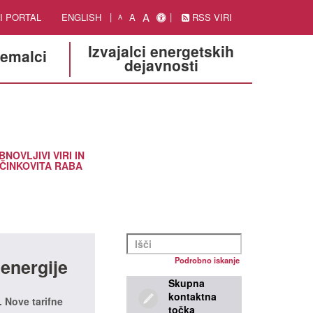
A
I PORTAL
ENGLISH
A
RSS VIRI
A
Izvajalci energetskih
jemalci
dejavnosti
BNOVLJIVI VIRI IN
ČINKOVITA RABA
 energije
Podrobno iskanje
Skupna
kontaktna
. Nove tarifne
točka