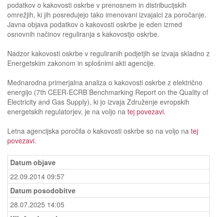
podatkov o kakovosti oskrbe v prenosnem in distribucijskih
omrežjih, ki jih posredujejo tako imenovani izvajalci za poročanje.
Javna objava podatkov o kakovosti oskrbe je eden izmed
osnovnih načinov reguliranja s kakovostjo oskrbe.
Nadzor kakovosti oskrbe v reguliranih podjetjih se izvaja skladno z
Energetskim zakonom in splošnimi akti agencije.
Mednarodna primerjalna analiza o kakovosti oskrbe z električno
energijo (7th CEER-ECRB Benchmarking Report on the Quality of
Electricity and Gas Supply), ki jo izvaja Združenje evropskih
energetskih regulatorjev, je na voljo na
tej povezavi
.
Letna agencijska poročila o kakovosti oskrbe so na voljo na
tej
povezavi
.
Datum objave
22.09.2014 09:57
Datum posodobitve
28.07.2025 14:05