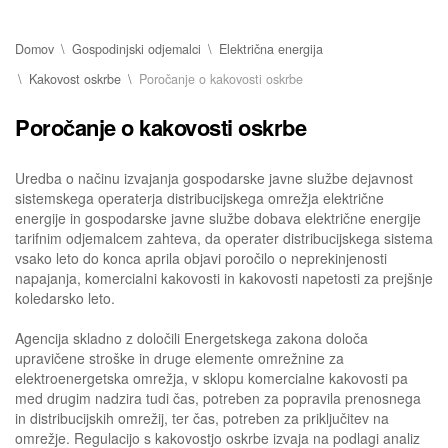
Domov
Gospodinjski odjemalci
Električna energija
Kakovost oskrbe
Poročanje o kakovosti oskrbe
Poročanje o kakovosti oskrbe
Uredba o načinu izvajanja gospodarske javne službe dejavnost
sistemskega operaterja distribucijskega omrežja električne
energije in gospodarske javne službe dobava električne energije
tarifnim odjemalcem zahteva, da operater distribucijskega sistema
vsako leto do konca aprila objavi poročilo o neprekinjenosti
napajanja, komercialni kakovosti in kakovosti napetosti za prejšnje
koledarsko leto.
Agencija skladno z določili Energetskega zakona določa
upravičene stroške in druge elemente omrežnine za
elektroenergetska omrežja, v sklopu komercialne kakovosti pa
med drugim nadzira tudi čas, potreben za popravila prenosnega
in distribucijskih omrežij, ter čas, potreben za priključitev na
omrežje. Regulacijo s kakovostjo oskrbe izvaja na podlagi analiz