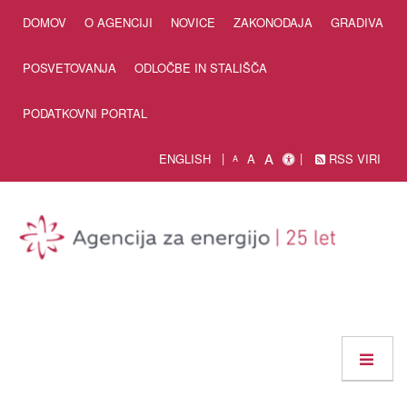
Skip to Content
DOMOV
O AGENCIJI
NOVICE
ZAKONODAJA
GRADIVA
POSVETOVANJA
ODLOČBE IN STALIŠČA
PODATKOVNI PORTAL
A
ENGLISH
A
RSS VIRI
A