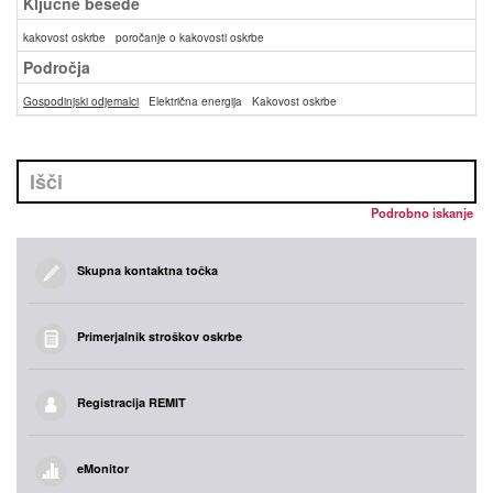
Ključne besede
kakovost oskrbe
poročanje o kakovosti oskrbe
Področja
Gospodinjski odjemalci
Električna energija
Kakovost oskrbe
Podrobno iskanje
Skupna kontaktna točka
Primerjalnik stroškov oskrbe
Registracija REMIT
eMonitor