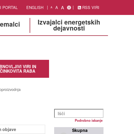
A
I PORTAL
ENGLISH
A
RSS VIRI
A
Izvajalci energetskih
jemalci
dejavnosti
BNOVLJIVI VIRI IN
ČINKOVITA RABA
soproizvodnja
Podrobno iskanje
 objave
Skupna