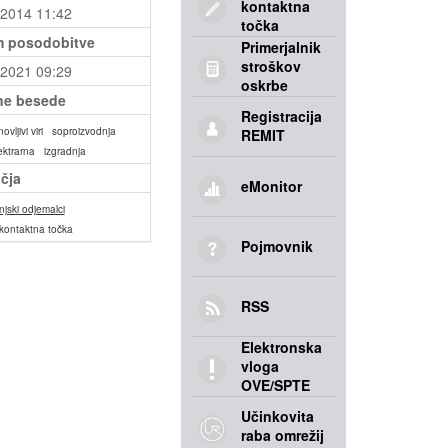
kontaktna
.2014 11:42
točka
 posodobitve
Primerjalnik
stroškov
.2021 09:29
oskrbe
ne besede
Registracija
ovljivi viri
soproizvodnja
REMIT
ektrarna
izgradnja
čja
eMonitor
jski odjemalci
kontaktna točka
Pojmovnik
RSS
Elektronska
vloga
OVE/SPTE
Učinkovita
raba omrežij