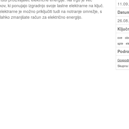
11.09
ov, ki ponujajo izgradnjo svoje lastne elektrarne na ključ.
lektrarne je možno priključiti tudi na notranje omrežje, s
Datum
 lahko zmanjšate račun za električno energijo.
26.08
Ključ
ove
obn
spte
el
Podro
Gospodin
Skupna 