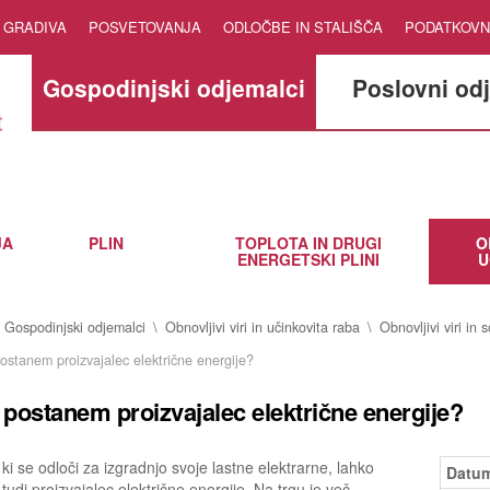
GRADIVA
POSVETOVANJA
ODLOČBE IN STALIŠČA
PODATKOVN
Gospodinjski odjemalci
Poslovni od
JA
PLIN
TOPLOTA IN DRUGI
O
ENERGETSKI PLINI
U
Gospodinjski odjemalci
Obnovljivi viri in učinkovita raba
Obnovljivi viri in 
ostanem proizvajalec električne energije?
postanem proizvajalec električne energije?
ki se odloči za izgradnjo svoje lastne elektrarne, lahko
Datum
tudi proizvajalec električne energije. Na trgu je več