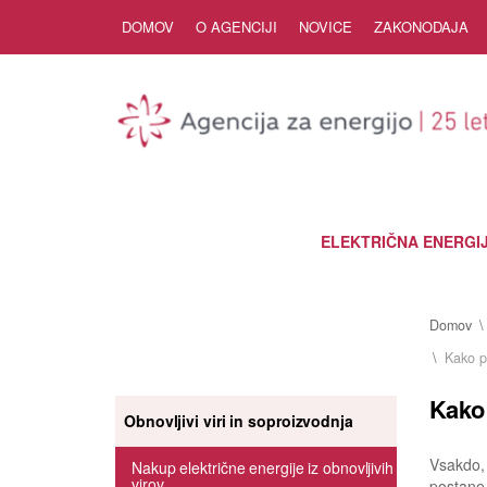
Skip to Content
DOMOV
O AGENCIJI
NOVICE
ZAKONODAJA
ELEKTRIČNA ENERGI
Domov
Kako p
Kako 
Obnovljivi viri in soproizvodnja
Vsakdo, 
Nakup električne energije iz obnovljivih
virov
postane 