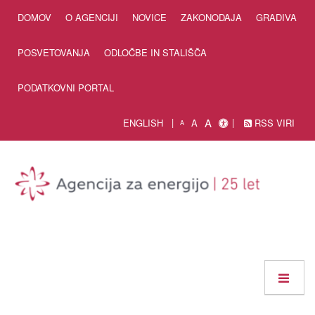
Skip to Content
DOMOV
O AGENCIJI
NOVICE
ZAKONODAJA
GRADIVA
POSVETOVANJA
ODLOČBE IN STALIŠČA
PODATKOVNI PORTAL
A
ENGLISH
A
RSS VIRI
A