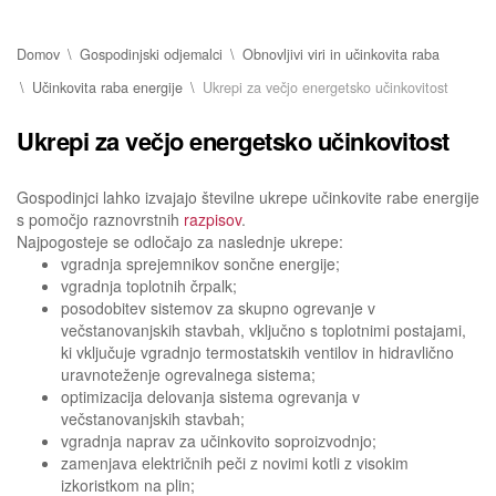
Domov
Gospodinjski odjemalci
Obnovljivi viri in učinkovita raba
Učinkovita raba energije
Ukrepi za večjo energetsko učinkovitost
Ukrepi za večjo energetsko učinkovitost
Gospodinjci lahko izvajajo številne ukrepe učinkovite rabe energije
s pomočjo raznovrstnih
razpisov
.
Najpogosteje se odločajo za naslednje ukrepe:
vgradnja sprejemnikov sončne energije;
vgradnja toplotnih črpalk;
posodobitev sistemov za skupno ogrevanje v
večstanovanjskih stavbah, vključno s toplotnimi postajami,
ki vključuje vgradnjo termostatskih ventilov in hidravlično
uravnoteženje ogrevalnega sistema;
optimizacija delovanja sistema ogrevanja v
večstanovanjskih stavbah;
vgradnja naprav za učinkovito soproizvodnjo;
zamenjava električnih peči z novimi kotli z visokim
izkoristkom na plin;