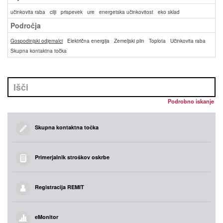
učinkovita raba
cilji
prispevek
ure
energetska učinkovitost
eko sklad
Področja
Gospodinjski odjemalci
Električna energija
Zemeljski plin
Toplota
Učinkovita raba
Skupna kontaktna točka
Podrobno iskanje
Skupna kontaktna točka
Primerjalnik stroškov oskrbe
Registracija REMIT
eMonitor