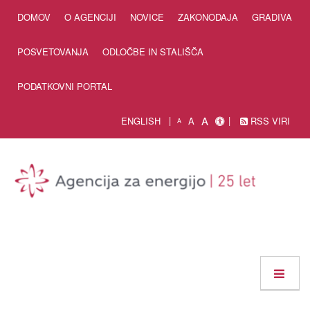
Skip to Content
DOMOV
O AGENCIJI
NOVICE
ZAKONODAJA
GRADIVA
POSVETOVANJA
ODLOČBE IN STALIŠČA
PODATKOVNI PORTAL
A
ENGLISH
A
RSS VIRI
A