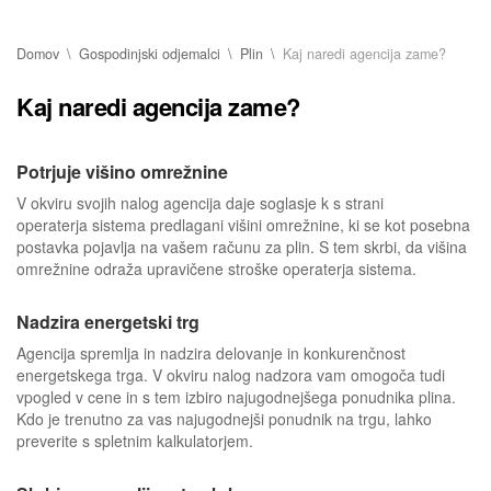
Domov
Gospodinjski odjemalci
Plin
Kaj naredi agencija zame?
Kaj naredi agencija zame?
Potrjuje višino omrežnine
V okviru svojih nalog agencija daje soglasje k s strani
operaterja sistema predlagani višini omrežnine, ki se kot posebna
postavka pojavlja na vašem računu za plin. S tem skrbi, da višina
omrežnine odraža upravičene stroške operaterja sistema.
Nadzira energetski trg
Agencija spremlja in nadzira delovanje in konkurenčnost
energetskega trga. V okviru nalog nadzora vam omogoča tudi
vpogled v cene in s tem izbiro najugodnejšega ponudnika plina.
Kdo je trenutno za vas najugodnejši ponudnik na trgu, lahko
preverite s spletnim kalkulatorjem.