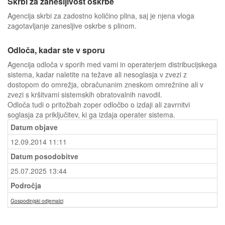
Skrbi za zanesljivost oskrbe
Agencija skrbi za zadostno količino plina, saj je njena vloga
zagotavljanje zanesljive oskrbe s plinom.
Odloča, kadar ste v sporu
Agencija odloča v sporih med vami in operaterjem distribucijskega
sistema, kadar naletite na težave ali nesoglasja v zvezi z
dostopom do omrežja, obračunanim zneskom omrežnine ali v
zvezi s kršitvami sistemskih obratovalnih navodil.
Odloča tudi o pritožbah zoper odločbo o izdaji ali zavrnitvi
soglasja za priključitev, ki ga izdaja operater sistema.
Datum objave
12.09.2014 11:11
Datum posodobitve
25.07.2025 13:44
Področja
Gospodinjski odjemalci