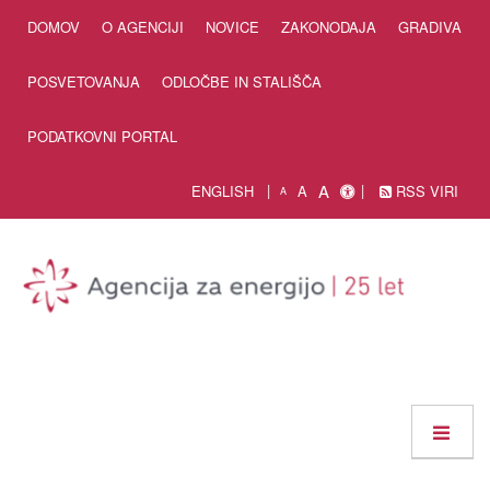
Skip to Content
DOMOV
O AGENCIJI
NOVICE
ZAKONODAJA
GRADIVA
POSVETOVANJA
ODLOČBE IN STALIŠČA
PODATKOVNI PORTAL
A
ENGLISH
A
RSS VIRI
A