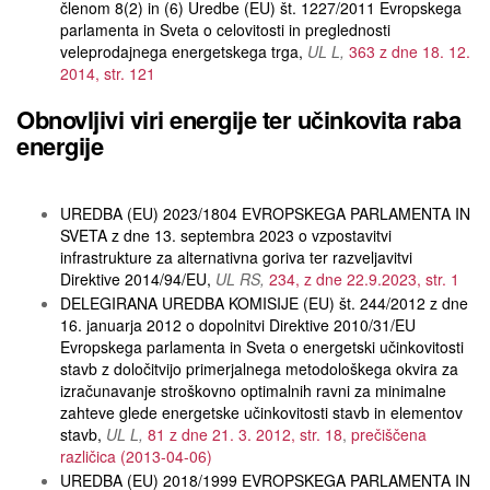
členom 8(2) in (6) Uredbe (EU) št. 1227/2011 Evropskega
parlamenta in Sveta o celovitosti in preglednosti
veleprodajnega energetskega trga
UL L
363 z dne 18. 12.
2014, str. 121
Obnovljivi viri energije ter učinkovita raba
energije
UREDBA (EU) 2023/1804 EVROPSKEGA PARLAMENTA IN
SVETA z dne 13. septembra 2023 o vzpostavitvi
infrastrukture za alternativna goriva ter razveljavitvi
Direktive 2014/94/EU
UL RS
234, z dne 22.9.2023, str. 1
DELEGIRANA UREDBA KOMISIJE (EU) št. 244/2012 z dne
16. januarja 2012 o dopolnitvi Direktive 2010/31/EU
Evropskega parlamenta in Sveta o energetski učinkovitosti
stavb z določitvijo primerjalnega metodološkega okvira za
izračunavanje stroškovno optimalnih ravni za minimalne
zahteve glede energetske učinkovitosti stavb in elementov
stavb
UL L
81 z dne 21. 3. 2012, str. 18
prečiščena
različica (2013-04-06)
UREDBA (EU) 2018/1999 EVROPSKEGA PARLAMENTA IN