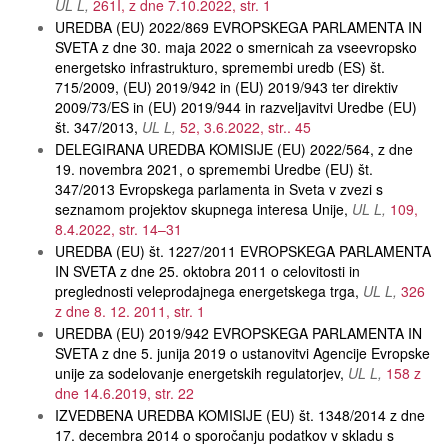
UL L
261I, z dne 7.10.2022, str. 1
UREDBA (EU) 2022/869 EVROPSKEGA PARLAMENTA IN
SVETA z dne 30. maja 2022 o smernicah za vseevropsko
energetsko infrastrukturo, spremembi uredb (ES) št.
715/2009, (EU) 2019/942 in (EU) 2019/943 ter direktiv
2009/73/ES in (EU) 2019/944 in razveljavitvi Uredbe (EU)
št. 347/2013
UL L
52, 3.6.2022, str.. 45
DELEGIRANA UREDBA KOMISIJE (EU) 2022/564, z dne
19. novembra 2021, o spremembi Uredbe (EU) št.
347/2013 Evropskega parlamenta in Sveta v zvezi s
seznamom projektov skupnega interesa Unije
UL L
109,
8.4.2022, str. 14–31
UREDBA (EU) št. 1227/2011 EVROPSKEGA PARLAMENTA
IN SVETA z dne 25. oktobra 2011 o celovitosti in
preglednosti veleprodajnega energetskega trga
UL L
326
z dne 8. 12. 2011, str. 1
UREDBA (EU) 2019/942 EVROPSKEGA PARLAMENTA IN
SVETA z dne 5. junija 2019 o ustanovitvi Agencije Evropske
unije za sodelovanje energetskih regulatorjev
UL L
158 z
dne 14.6.2019, str. 22
IZVEDBENA UREDBA KOMISIJE (EU) št. 1348/2014 z dne
17. decembra 2014 o sporočanju podatkov v skladu s