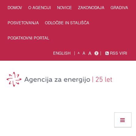
Skip to Content
DOMOV
O AGENCIJI
NOVICE
ZAKONODAJA
GRADIVA
POSVETOVANJA
ODLOČBE IN STALIŠČA
PODATKOVNI PORTAL
A
ENGLISH
A
RSS VIRI
A