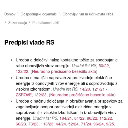
Domov
Gospodinjski odjemalci
Obnovljivi viri in učinkovita raba
Zakonodaja
Podzakonski akti
Predpisi vlade RS
Uredba o določitvi nalog kontaktne točke za spodbujanje
rabe obnovljivih virov energije
Uradni list RS
50/22
122/22
Neuradno prečiščeno besedilo akta
Uredba o manjših napravah za proizvodnjo električne
energije iz obnovljivih virov energije ali s soproizvodnjo z
visokim izkoristkom
Uradni list RS
14/20
121/21 -
ZSROVE
132/23
Neuradno prečiščeno besedilo akta
Uredba o načinu določanja in obračunavanja prispevkov za
zagotavljanje podpor proizvodnji električne energije v
soproizvodnji z visokim izkoristkom in iz obnovljivih virov
energije
Uradni list RS
184/21
84/22
86/22
112/22
66/23
73/23
116/23
44/24
52/24
71/24
96/24
9/25