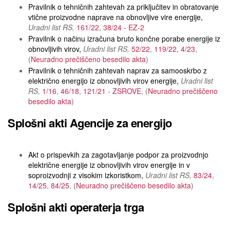
Pravilnik o tehničnih zahtevah za priključitev in obratovanje
vtične proizvodne naprave na obnovljive vire energije
Uradni list RS
161/22
38/24 - EZ-2
Pravilnik o načinu izračuna bruto končne porabe energije iz
obnovljivih virov
Uradni list RS
52/22
119/22
4/23
Neuradno prečiščeno besedilo akta
Pravilnik o tehničnih zahtevah naprav za samooskrbo z
električno energijo iz obnovljivih virov energije
Uradni list
RS
1/16
46/18
121/21 - ZSROVE
Neuradno prečiščeno
besedilo akta
Splošni akti Agencije za energijo
Akt o prispevkih za zagotavljanje podpor za proizvodnjo
električne energije iz obnovljivih virov energije in v
soproizvodnji z visokim izkoristkom
Uradni list RS
83/24
14/25
84/25
Neuradno prečiščeno besedilo akta
Splošni akti operaterja trga