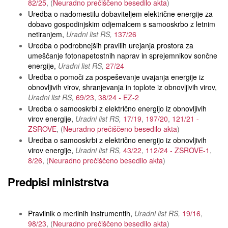
82/25
Neuradno prečiščeno besedilo akta
Uredba o nadomestilu dobaviteljem električne energije za
dobavo gospodinjskim odjemalcem s samooskrbo z letnim
netiranjem
Uradni list RS
137/26
Uredba o podrobnejših pravilih urejanja prostora za
umeščanje fotonapetostnih naprav in sprejemnikov sončne
energije
Uradni list RS
27/24
Uredba o pomoči za pospeševanje uvajanja energije iz
obnovljivih virov, shranjevanja in toplote iz obnovljivih virov
Uradni list RS
69/23
38/24 - EZ-2
Uredba o samooskrbi z električno energijo iz obnovljivih
virov energije
Uradni list RS
17/19
197/20
121/21 -
ZSROVE
Neuradno prečiščeno besedilo akta
Uredba o samooskrbi z električno energijo iz obnovljivih
virov energije
Uradni list RS
43/22
112/24 - ZSROVE-1
8/26
Neuradno prečiščeno besedilo akta
Predpisi ministrstva
Pravilnik o merilnih instrumentih
Uradni list RS
19/16
98/23
Neuradno prečiščeno besedilo akta