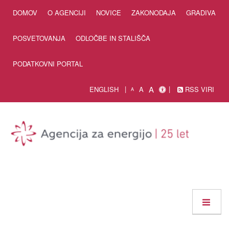
Skip to Content
DOMOV
O AGENCIJI
NOVICE
ZAKONODAJA
GRADIVA
POSVETOVANJA
ODLOČBE IN STALIŠČA
PODATKOVNI PORTAL
A
ENGLISH
A
RSS VIRI
A