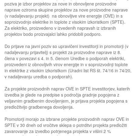
poziva je izbor projektov za nove in obnovljene proizvodne
naprave oziroma skupine projektov za nove proizvodne naprave
(v nadaljevanju projekt) na obnovljive vire energije (OVE) in s
soproizvodnjo elektrike in toplote z visokim izkoristkom (SPTE).
Za elektriko, proizvedeno v izvedenih napravah iz izbranih
projektov bodo proizvajalci lahko pridobili podporo.
Do prijave na javni poziv so upravičeni investitorji in promotorji (v
nadaljevanju prijavitelj) s projekti za proizvodne naprave iz 8.
člena v povezavi s 4. in 5. členom Uredbe o podporah elektriki,
proizvedeni iz obnovljivih virov energije in v soproizvodnji toplote
in elektrike z visokim izkoristkom (Uradni list RS št. 74/16 in 74/20,
v nadaljevanju uredba o podporah).
Za projekte proizvodnih naprav OVE in SPTE investitorjev, katerih
izvedba je glede na predpise s področja gradnje pogojena z
veljavnim gradbenim dovoljenjem, je prijava projekta pogojena s
predložitvijo gradbenega dovoljenja.
Promotorji morajo za izbrane projekte proizvodnih naprav OVE in
SPTE v 30 dneh od vročitve sklepa o potrditvi projekta predložiti
zavarovanje za izvedbo potrjenega projekta v višini 2 %