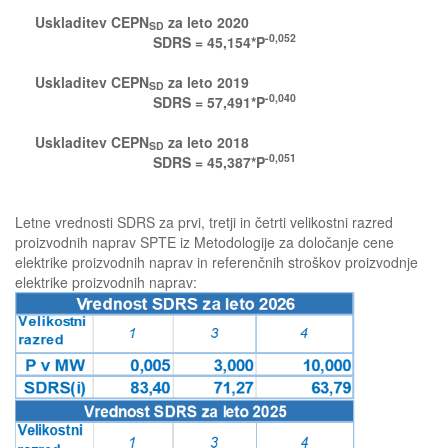
Uskladitev CEPN
za leto 2020
SD
-0,052
SDRS = 45,154*P
Uskladitev CEPN
za leto 2019
SD
-0,040
SDRS = 57,491*P
Uskladitev CEPN
za leto 2018
SD
-0,051
SDRS = 45,387*P
Letne vrednosti SDRS za prvi, tretji in četrti velikostni razred
proizvodnih naprav SPTE iz Metodologije za določanje cene
elektrike proizvodnih naprav in referenčnih stroškov proizvodnje
elektrike proizvodnih naprav: