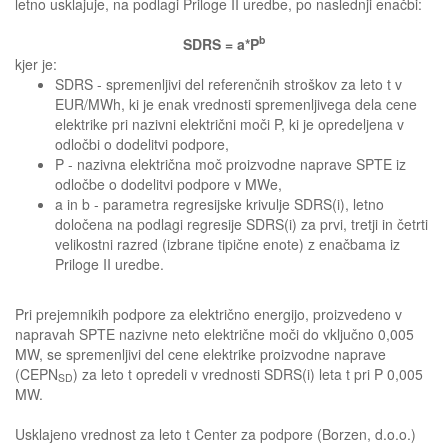
letno usklajuje, na podlagi Priloge II uredbe, po naslednji enačbi:
b
SDRS = a*P
kjer je:
SDRS - spremenljivi del referenčnih stroškov za leto t v
EUR/MWh, ki je enak vrednosti spremenljivega dela cene
elektrike pri nazivni električni moči P, ki je opredeljena v
odločbi o dodelitvi podpore,
P - nazivna električna moč proizvodne naprave SPTE iz
odločbe o dodelitvi podpore v MWe,
a in b - parametra regresijske krivulje SDRS(i), letno
določena na podlagi regresije SDRS(i) za prvi, tretji in četrti
velikostni razred (izbrane tipične enote) z enačbama iz
Priloge II uredbe.
Pri prejemnikih podpore za električno energijo, proizvedeno v
napravah SPTE nazivne neto električne moči do vključno 0,005
MW, se spremenljivi del cene elektrike proizvodne naprave
(CEPN
) za leto t opredeli v vrednosti SDRS(i) leta t pri P 0,005
SD
MW.
Usklajeno vrednost za leto t Center za podpore (Borzen, d.o.o.)