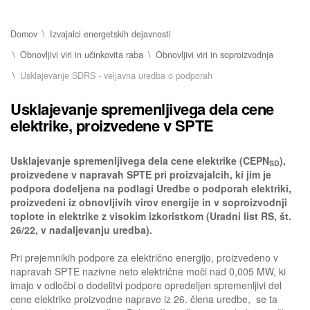
Domov
Izvajalci energetskih dejavnosti
Obnovljivi viri in učinkovita raba
Obnovljivi viri in soproizvodnja
Usklajevanje SDRS - veljavna uredba o podporah
Usklajevanje spremenljivega dela cene
elektrike, proizvedene v SPTE
Usklajevanje spremenljivega dela cene elektrike (CEPN
),
SD
proizvedene v napravah SPTE pri proizvajalcih, ki jim je
podpora dodeljena na podlagi Uredbe o podporah elektriki,
proizvedeni iz obnovljivih virov energije in v soproizvodnji
toplote in elektrike z visokim izkoristkom (Uradni list RS, št.
26/22, v nadaljevanju uredba).
Pri prejemnikih podpore za električno energijo, proizvedeno v
napravah SPTE nazivne neto električne moči nad 0,005 MW, ki
imajo v odločbi o dodelitvi podpore opredeljen spremenljivi del
cene elektrike proizvodne naprave iz 26. člena uredbe, se ta