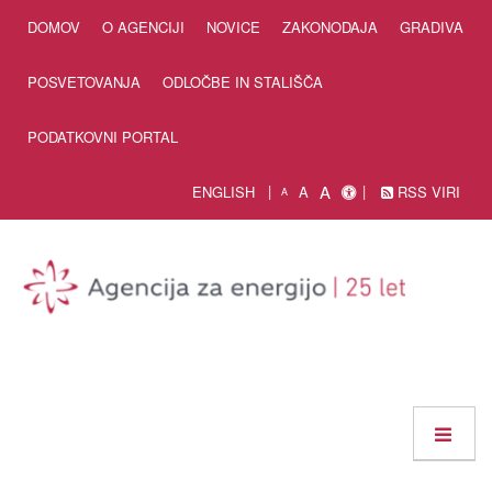
Skip to Content
DOMOV
O AGENCIJI
NOVICE
ZAKONODAJA
GRADIVA
POSVETOVANJA
ODLOČBE IN STALIŠČA
PODATKOVNI PORTAL
A
ENGLISH
A
RSS VIRI
A