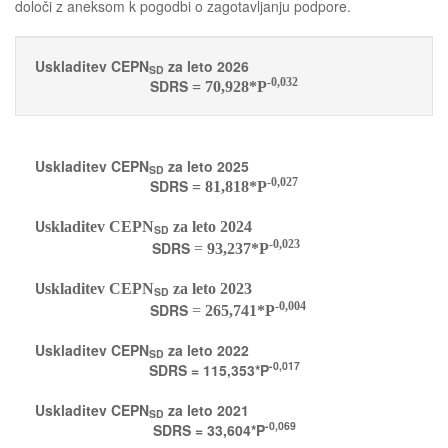
določi z aneksom k pogodbi o zagotavljanju podpore.
Uskladitev CEPN
za leto 2026
SD
-0,032
SDRS
= 70,928*P
Uskladitev CEPN
za leto 2025
SD
-0,027
SDRS
= 81,818*P
U
skladitev CEPN
za leto 2024
SD
-0,023
SDRS
=
93,237*P
U
skladitev CEPN
za leto 2023
SD
-0,004
SDRS
=
265,741*P
Uskladitev CEPN
za leto 2022
SD
-0,017
SDRS = 115,353*P
Uskladitev CEPN
za leto 2021
SD
-0,069
SDRS = 33,604*P