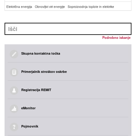
Električna energija
Obnovljivi viri energije
Soproizvodnja toplote in elektrike
Podrobno iskanje
Skupna kontaktna točka
Primerjalnik stroškov oskrbe
Registracija REMIT
eMonitor
Pojmovnik