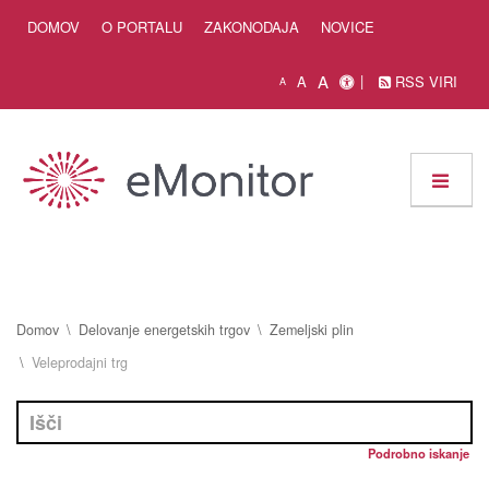
Skip to Content
DOMOV
O PORTALU
ZAKONODAJA
NOVICE
A
A
RSS VIRI
A
Domov
Delovanje energetskih trgov
Zemeljski plin
Veleprodajni trg
Podrobno iskanje