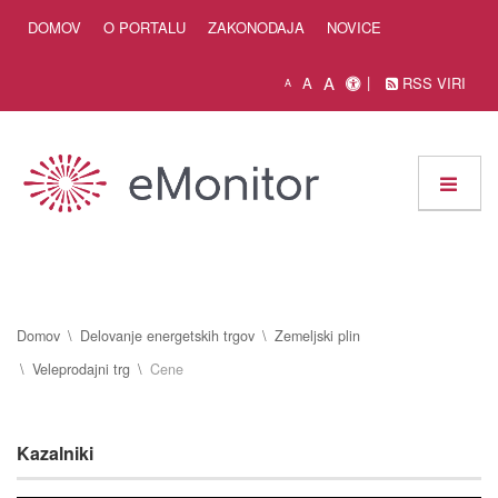
Skip to Content
DOMOV
O PORTALU
ZAKONODAJA
NOVICE
A
A
RSS VIRI
A
Domov
Delovanje energetskih trgov
Zemeljski plin
Veleprodajni trg
Cene
Kazalniki