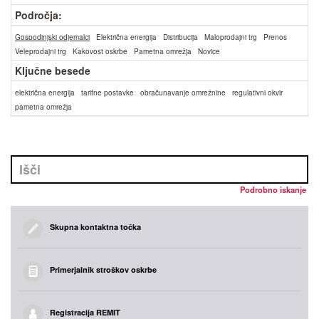
Področja:
Gospodinjski odjemalci
Električna energija
Distribucija
Maloprodajni trg
Prenos
Veleprodajni trg
Kakovost oskrbe
Pametna omrežja
Novice
Ključne besede
električna energija
tarifne postavke
obračunavanje omrežnine
regulativni okvir
pametna omrežja
Podrobno iskanje
Skupna kontaktna točka
Primerjalnik stroškov oskrbe
Registracija REMIT