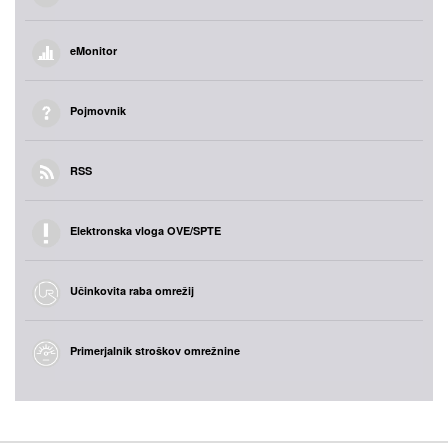
eMonitor
Pojmovnik
RSS
Elektronska vloga OVE/SPTE
Učinkovita raba omrežij
Primerjalnik stroškov omrežnine