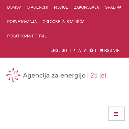
Skip to Content
DOMOV
O AGENCIJI
NOVICE
ZAKONODAJA
GRADIVA
POSVETOVANJA
ODLOČBE IN STALIŠČA
PODATKOVNI PORTAL
A
ENGLISH
A
RSS VIRI
A