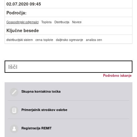
02.07.2020 09:45
Področja:
Gospodinjski odjemalci
Toplota
Distribucija
Novice
Ključne besede
distribucijski sistem
cena toplote
daljinsko ogrevanje
analiza cen
Podrobno iskanje
Skupna kontaktna točka
Primerjalnik stroškov oskrbe
Registracija REMIT