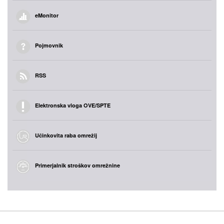
eMonitor
Pojmovnik
RSS
Elektronska vloga OVE/SPTE
Učinkovita raba omrežij
Primerjalnik stroškov omrežnine