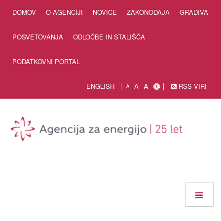
Skip to Content
DOMOV
O AGENCIJI
NOVICE
ZAKONODAJA
GRADIVA
POSVETOVANJA
ODLOČBE IN STALIŠČA
PODATKOVNI PORTAL
A
ENGLISH
A
RSS VIRI
A