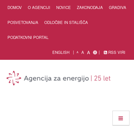
Skip to Content
DOMOV
O AGENCIJI
NOVICE
ZAKONODAJA
GRADIVA
POSVETOVANJA
ODLOČBE IN STALIŠČA
PODATKOVNI PORTAL
A
ENGLISH
A
RSS VIRI
A