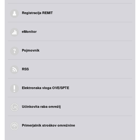
Registracija REMIT
eMonitor
Pojmovnik
RSS
Elektronska vloga OVE/SPTE
Učinkovita raba omrežij
Primerjalnik stroškov omrežnine