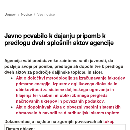
Domov
Novice
Vse novice
Javno povabilo k dajanju pripomb k
predlogu dveh splošnih aktov agencije
Agencija vabi predstavnike zainteresiranih javnosti, da
pošljejo svoje pripombe, predloge ali dopolnitve k predlogu
dveh aktov za področje daljinske toplote, in sicer:
Akt o določitvi metodologije za izračunavanje faktorjev
primarne energije, izpustov ogljikovega dioksida in
učinkovitosti za sisteme daljinskega ogrevanja in
hlajenja ter vsebini in obliki zbirnega pregleda
načrtovanih ukrepov in povezanih podatkov
,
Akt o dopolnitvah Akta o obvezni vsebini sistemskih
obratovalnih navodil za distribucijski sistem toplote
.
Dokumentacijo najdete na zgornjih povezavah ali
tukaj
.
Datum objave
: