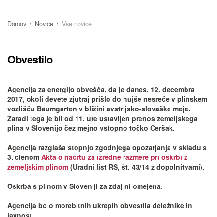
Domov
Novice
Vse novice
Obvestilo
Agencija za energijo obvešča, da je danes, 12. decembra
2017, okoli devete zjutraj prišlo do hujše nesreče v plinskem
vozlišču Baumgarten v bližini avstrijsko-slovaške meje.
Zaradi tega je bil od 11. ure ustavljen prenos zemeljskega
plina v Slovenijo čez mejno vstopno točko Ceršak.
Agencija razglaša stopnjo zgodnjega opozarjanja v skladu s
3. členom
Akta o načrtu za izredne razmere pri oskrbi z
zemeljskim plinom
(Uradni list RS, št. 43/14 z dopolnitvami).
Oskrba s plinom v Sloveniji za zdaj ni omejena.
Agencija bo o morebitnih ukrepih obvestila deležnike in
javnost.