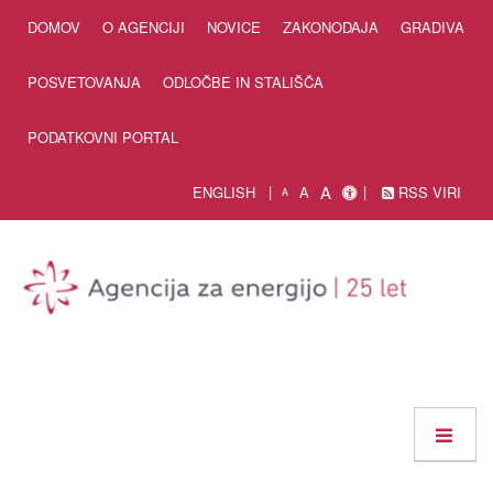
Skip to Content
DOMOV
O AGENCIJI
NOVICE
ZAKONODAJA
GRADIVA
POSVETOVANJA
ODLOČBE IN STALIŠČA
PODATKOVNI PORTAL
A
ENGLISH
A
RSS VIRI
A