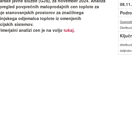
rske javne službe (GJS), za november 2024. Analiza
08.11
pregled povprečnih maloprodajnih cen toplote za
je stanovanjskih prostorov za značilnega
Podro
njskega odjemalca toplote iz omenjenih
Gospodin
cijskih sistemov.
Distribuci
imerjalni analizi cen je na voljo
tukaj
.
Ključ
distribuc
daljinsk