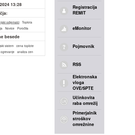
.2024 13:28
Registracija
REMIT
čja:
jski odjemalci
Toplota
eMonitor
ja
Novice
Poročila
ne besede
Pojmovnik
ijski sistem
cena toplote
o ogrevanje
analiza cen
RSS
Elektronska
vloga
OVE/SPTE
Učinkovita
raba omrežij
Primerjalnik
stroškov
omrežnine