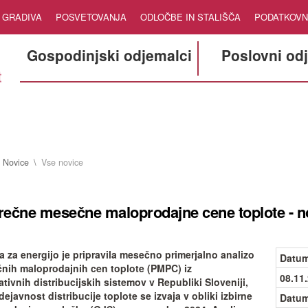
GRADIVA
POSVETOVANJA
ODLOČBE IN STALIŠČA
PODATKOVN
Gospodinjski odjemalci
Poslovni od
Novice
Vse novice
rečne mesečne maloprodajne cene toplote - 
a za energijo je pripravila mesečno primerjalno analizo
Datum
nih maloprodajnih cen toplote (PMPC) iz
08.11
tivnih distribucijskih sistemov v Republiki Sloveniji,
dejavnost distribucije toplote se izvaja v obliki izbirne
Datum