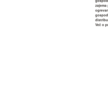
gospoda
zajema 
ogrevan
gospodi
distribu
Več o pr