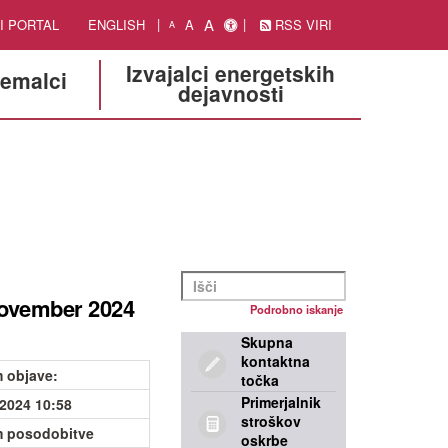
A
I PORTAL
ENGLISH
A
RSS VIRI
A
Izvajalci energetskih
jemalci
dejavnosti
november 2024
Podrobno iskanje
Skupna
kontaktna
 objave
:
točka
Primerjalnik
.2024 10:58
stroškov
 posodobitve
oskrbe