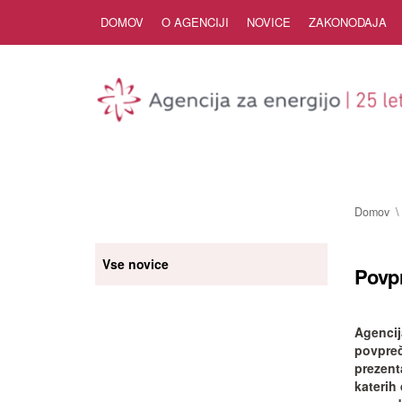
Skip to Content
DOMOV
O AGENCIJI
NOVICE
ZAKONODAJA
Domov
Vse novice
Povp
Agencij
povpreč
prezenta
katerih 