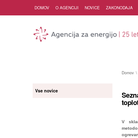
Skip to Content
DOMOV
O AGENCIJI
NOVICE
ZAKONODAJA
Domov
Vse novice
Sezna
toplo
V skla
metodo
ogrevan