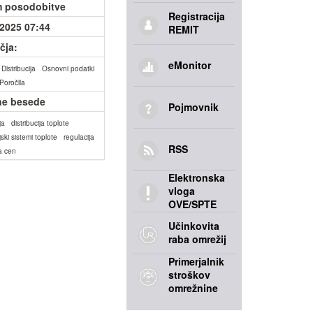
 posodobitve
Registracija
.2025 07:44
REMIT
čja:
eMonitor
Distribucija
Osnovni podatki
Poročila
ne besede
Pojmovnik
ja
distribucija toplote
ijski sistemi toplote
regulacija
RSS
ja cen
Elektronska
vloga
OVE/SPTE
Učinkovita
raba omrežij
Primerjalnik
stroškov
omrežnine