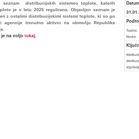
Datum
a seznam distribucijskih sistemov toplote, katerih
plote je v letu 2025 regulirana. Objavljen seznam je
31.01
en z ostalimi distribucijskimi sistemi toplote, ki so po
Podro
ci agencije trenutno aktivni na območju Republike
je.
Toplota
je na voljo
tukaj
.
Novice
Ključ
distribuci
distribuc
regulaci