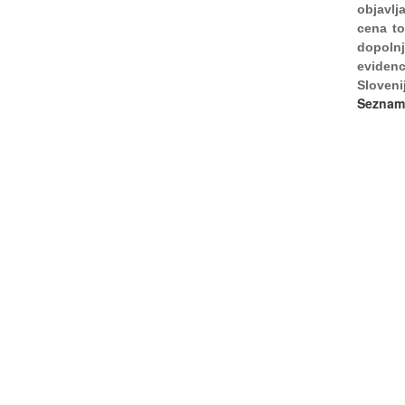
objavlj
cena to
dopolnj
eviden
Sloveni
Seznam 