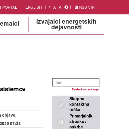
A
I PORTAL
ENGLISH
A
RSS VIRI
A
Izvajalci energetskih
jemalci
dejavnosti
 sistemov
Podrobno iskanje
Skupna
kontaktna
točka
 objave
:
Primerjalnik
stroškov
.2025 07:38
oskrbe