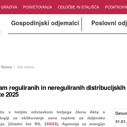
GRADIVA
POSVETOVANJA
ODLOČBE IN STALIŠČA
PODATKOVN
Gospodinjski odjemalci
Poslovni od
Novice
Vse novice
m reguliranih in nereguliranih distribucijskih
te 2025
du s tretjim odstavkom tretjega člena
Akta o
Datum
logiji za oblikovanje cene toplote za daljinsko
31.01
je
, (Uradni list RS,
103/23
), Agencija za energijo