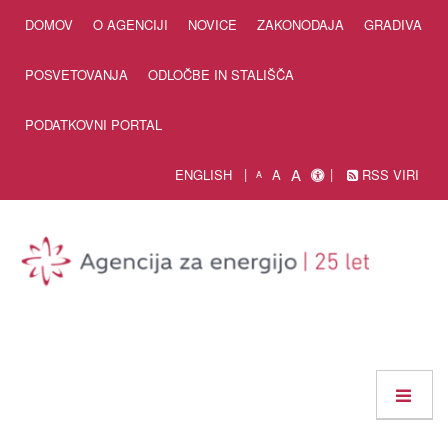
Skip to Content
DOMOV
O AGENCIJI
NOVICE
ZAKONODAJA
GRADIVA
POSVETOVANJA
ODLOČBE IN STALIŠČA
PODATKOVNI PORTAL
A
ENGLISH
A
RSS VIRI
A