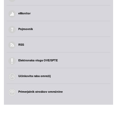
eMonitor
Pojmovnik
RSS
Elektronska vloga OVE/SPTE
Učinkovita raba omrežij
Primerjalnik stroškov omrežnine