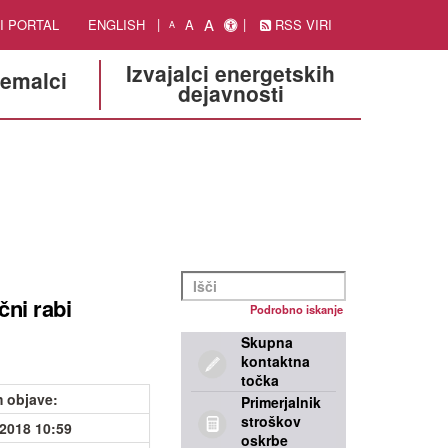
A
I PORTAL
ENGLISH
A
RSS VIRI
A
Izvajalci energetskih
jemalci
dejavnosti
čni rabi
Podrobno iskanje
Skupna
kontaktna
točka
 objave
:
Primerjalnik
stroškov
.2018 10:59
oskrbe