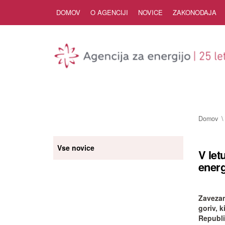
Skip to Content
DOMOV
O AGENCIJI
NOVICE
ZAKONODAJA
Domov
Vse novice
V let
energ
Zavezanc
goriv, 
Republi