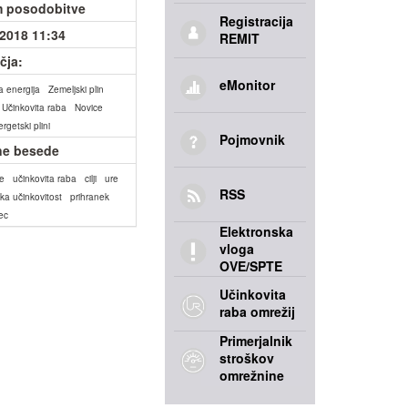
 posodobitve
Registracija
.2018 11:34
REMIT
čja:
eMonitor
a energija
Zemeljski plin
Učinkovita raba
Novice
rgetski plini
Pojmovnik
ne besede
je
učinkovita raba
cilji
ure
RSS
ka učinkovitost
prihranek
ec
Elektronska
vloga
OVE/SPTE
Učinkovita
raba omrežij
Primerjalnik
stroškov
omrežnine