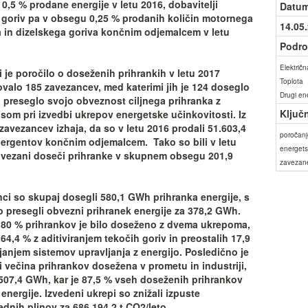
0,5 % prodane energije v letu 2016, dobavitelji
Datum
 goriv pa v obsegu 0,25 % prodanih količin motornega
14.05
 in dizelskega goriva končnim odjemalcem v letu
Podro
Električn
i je poročilo o doseženih prihrankih v letu 2017
Toplota
valo 185 zavezancev, med katerimi jih je 124 doseglo
Drugi ene
 preseglo svojo obveznost ciljnega prihranka z
Ključ
som pri izvedbi ukrepov energetske učinkovitosti. Iz
 zavezancev izhaja, da so v letu 2016 prodali 51.603,4
poročan
rgentov končnim odjemalcem. Tako so bili v letu
energets
vezani doseči prihranke v skupnem obsegu 201,9
zavezan
ci so skupaj dosegli 580,1 GWh prihranka energije, s
o presegli obvezni prihranek energije za 378,2 GWh.
 80 % prihrankov je bilo doseženo z dvema ukrepoma,
 64,4 % z aditiviranjem tekočih goriv in preostalih 17,9
janjem sistemov upravljanja z energijo. Posledično je
di večina prihrankov dosežena v prometu in industriji,
507,4 GWh, kar je 87,5 % vseh doseženih prihrankov
energije. Izvedeni ukrepi so znižali izpuste
ednih plinov za 686.194,2 t CO2/leto.