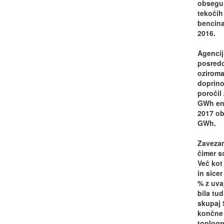
obsegu 
tekočih
bencina
2016.
Agencij
posredo
oziroma
doprino
poročil
GWh ene
2017 ob
GWh.
Zavezan
čimer s
Več kot
in sicer
% z uva
bila tu
skupaj 
končne 
toplogr