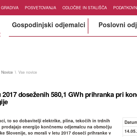
GRADIVA
POSVETOVANJA
ODLOČBE IN STALIŠČA
PODATKOVN
Gospodinjski odjemalci
Poslovni od
Novice
Vse novice
u 2017 doseženih 580,1 GWh prihranka pri kon
ije
i, to so dobavitelji elektrike, plina, tekočih in trdnih
Datum
ki prodajajo energijo končnemu odjemalcu na območju
14.05
ke Slovenije, so morali v letu 2017 doseči prihranke v