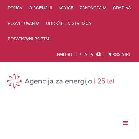
Skip to Content
DOMOV
O AGENCIJI
NOVICE
ZAKONODAJA
GRADIVA
POSVETOVANJA
ODLOČBE IN STALIŠČA
PODATKOVNI PORTAL
A
ENGLISH
A
RSS VIRI
A