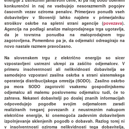
energije z ustreznim jamstvom cene, ki pa naj bodo obenem
konkurenčni in naj ne vsebujejo nesorazmernih pogojev
časovnih vezav oziroma penalov. Primerjavo ponudb vseh
dobaviteljev v Sloveniji lahko najdete v primerjalniku
stroškov oskrbe na spletni strani agencije (
povezava
).
Agencija na podlagi analize maloprodajnega trga ugotavlja,
da je tovrstna ponudba na maloprodajnem trgu
zagotovljena. Pomembno pa je, da odjemalci odreagirajo na
novo nastale razmere pravočasno.
Na slovenskem trgu z električno energijo so sicer
vzpostavljeni ustrezni ukrepi za zaščito odjemalcev. V
primeru insolventnosti ali nelikvidnosti dobavitelja se
samodejno vzpostavi zasilna oskrba s strani sistemskega
operaterja distribucijskega omrežja (SODO). Zasilno oskrbo
pa mora SODO zagotoviti vsakemu gospodinjskemu
odjemalcu ali malemu poslovnemu odjemalcu tudi, če to
zahteva. Nekateri dobavitelji po doslej znanih informacijah
odpovedujejo pogodbe svojim odjemalcem zaradi
realiziranih tveganj povezanih z neustreznim nakupom
električne energije, ki onemogoča zadevnim dobaviteljem
izpolnjevanje sklenjenih pogodb o dobavah. Razlog torej ni
v insolventnosti oziroma nelikvidnosti tega dobavitelja,