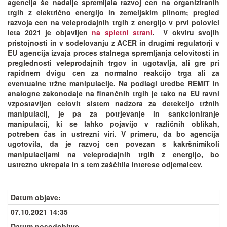
agencija še nadalje spremljala razvoj cen na organiziranih
trgih z električno energijo in zemeljskim plinom; pregled
razvoja cen na veleprodajnih trgih z energijo v prvi polovici
leta 2021 je objavljen
na spletni strani
. V okviru svojih
pristojnosti in v sodelovanju z ACER in drugimi regulatorji v
EU agencija izvaja proces stalnega spremljanja celovitosti in
preglednosti veleprodajnih trgov in ugotavlja, ali gre pri
rapidnem dvigu cen za normalno reakcijo trga ali za
eventualne tržne manipulacije. Na podlagi uredbe REMIT in
analogne zakonodaje na finančnih trgih je tako na EU ravni
vzpostavljen celovit sistem nadzora za detekcijo tržnih
manipulacij, je pa za potrjevanje in sankcioniranje
manipulacij, ki se lahko pojavijo v različnih oblikah,
potreben čas in ustrezni viri. V primeru, da bo agencija
ugotovila, da je razvoj cen povezan s kakršnimikoli
manipulacijami na veleprodajnih trgih z energijo, bo
ustrezno ukrepala in s tem zaščitila interese odjemalcev.
Datum objave
:
07.10.2021 14:35
Datum posodobitve