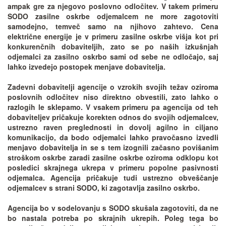
ampak gre za njegovo poslovno odločitev. V takem primeru
SODO zasilne oskrbe odjemalcem ne more zagotoviti
samodejno, temveč samo na njihovo zahtevo. Cena
električne energije je v primeru zasilne oskrbe višja kot pri
konkurenčnih dobaviteljih, zato se po naših izkušnjah
odjemalci za zasilno oskrbo sami od sebe ne odločajo, saj
lahko izvedejo postopek menjave dobavitelja.
Zadevni dobavitelji agencije o vzrokih svojih težav oziroma
poslovnih odločitev niso direktno obvestili, zato lahko o
razlogih le sklepamo. V vsakem primeru pa agencija od teh
dobaviteljev pričakuje korekten odnos do svojih odjemalcev,
ustrezno raven preglednosti in dovolj agilno in ciljano
komunikacijo, da bodo odjemalci lahko pravočasno izvedli
menjavo dobavitelja in se s tem izognili začasno povišanim
stroškom oskrbe zaradi zasilne oskrbe oziroma odklopu kot
posledici skrajnega ukrepa v primeru popolne pasivnosti
odjemalca. Agencija pričakuje tudi ustrezno obveščanje
odjemalcev s strani SODO, ki zagotavlja zasilno oskrbo.
Agencija bo v sodelovanju s SODO skušala zagotoviti, da ne
bo nastala potreba po skrajnih ukrepih. Poleg tega bo