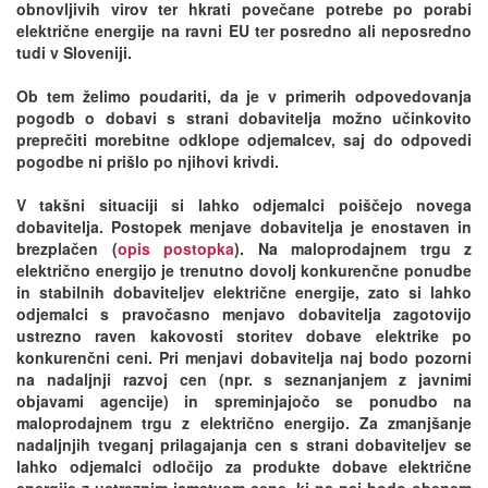
obnovljivih virov ter hkrati povečane potrebe po porabi
električne energije na ravni EU ter posredno ali neposredno
tudi v Sloveniji.
Ob tem želimo poudariti, da je v primerih odpovedovanja
pogodb o dobavi s strani dobavitelja možno učinkovito
preprečiti morebitne odklope odjemalcev, saj do odpovedi
pogodbe ni prišlo po njihovi krivdi.
V takšni situaciji si lahko odjemalci poiščejo novega
dobavitelja. Postopek menjave dobavitelja je enostaven in
brezplačen (
opis postopka
). Na maloprodajnem trgu z
električno energijo je trenutno dovolj konkurenčne ponudbe
in stabilnih dobaviteljev električne energije, zato si lahko
odjemalci s pravočasno menjavo dobavitelja zagotovijo
ustrezno raven kakovosti storitev dobave elektrike po
konkurenčni ceni. Pri menjavi dobavitelja naj bodo pozorni
na nadaljnji razvoj cen (npr. s seznanjanjem z javnimi
objavami agencije) in spreminjajočo se ponudbo na
maloprodajnem trgu z električno energijo. Za zmanjšanje
nadaljnjih tveganj prilagajanja cen s strani dobaviteljev se
lahko odjemalci odločijo za produkte dobave električne