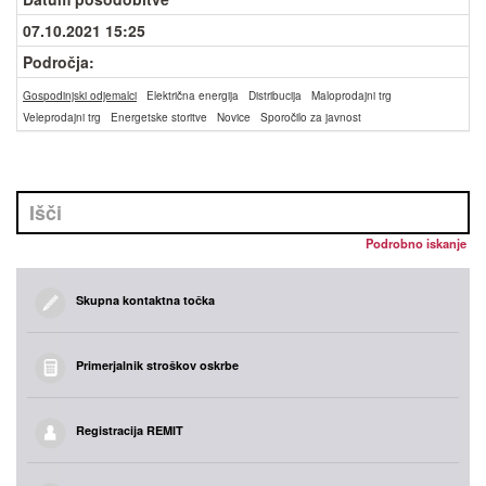
07.10.2021 15:25
Področja:
Gospodinjski odjemalci
Električna energija
Distribucija
Maloprodajni trg
Veleprodajni trg
Energetske storitve
Novice
Sporočilo za javnost
Podrobno iskanje
Skupna kontaktna točka
Primerjalnik stroškov oskrbe
Registracija REMIT