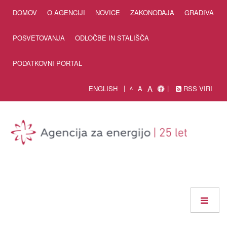
Skip to Content
DOMOV
O AGENCIJI
NOVICE
ZAKONODAJA
GRADIVA
POSVETOVANJA
ODLOČBE IN STALIŠČA
PODATKOVNI PORTAL
A
ENGLISH
A
RSS VIRI
A