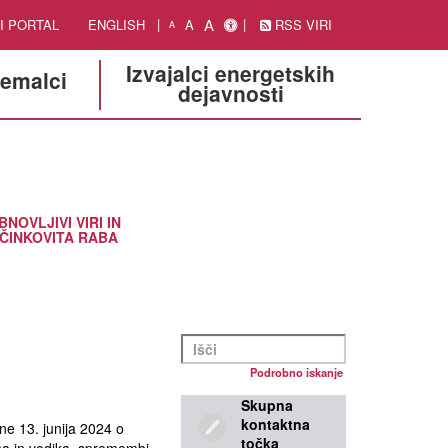
A
I PORTAL
ENGLISH
A
RSS VIRI
A
Izvajalci energetskih
jemalci
dejavnosti
BNOVLJIVI VIRI IN
ČINKOVITA RABA
Podrobno iskanje
Skupna
kontaktna
13. junija 2024 o
točka