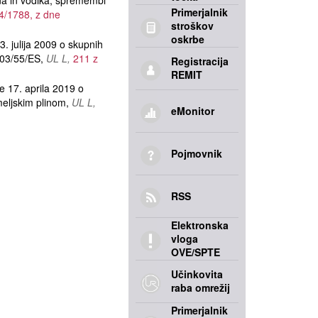
lina in vodika, spremembi
Primerjalnik
4/1788, z dne
stroškov
oskrbe
ulija 2009 o skupnih
2003/55/ES
UL L
211 z
Registracija
REMIT
7. aprila 2019 o
meljskim plinom
UL L
eMonitor
Pojmovnik
RSS
Elektronska
vloga
OVE/SPTE
Učinkovita
raba omrežij
Primerjalnik