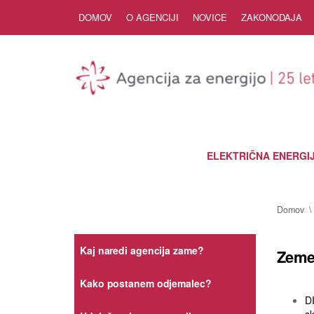
Skip to Content
DOMOV
O AGENCIJI
NOVICE
ZAKONODAJA
ELEKTRIČNA ENERGI
Domov
Kaj naredi agencija zame?
Zemel
Kako postanem odjemalec?
D