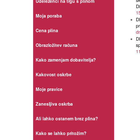
sk
Udeleženci na trgu s plinom
Di
1
Moja poraba
D
pr
Cena plina
dn
D
Obrazložitev računa
sp
11
Kako zamenjam dobavitelja?
Kakovost oskrbe
Moje pravice
Zanesljiva oskrba
Ali lahko ostanem brez plina?
Kako se lahko pritožim?