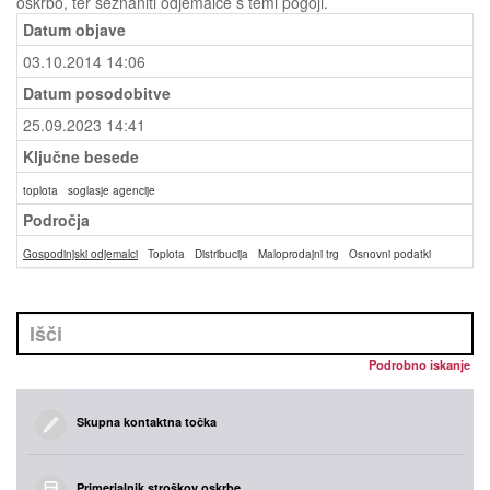
oskrbo, ter seznaniti odjemalce s temi pogoji.
Datum objave
03.10.2014 14:06
Datum posodobitve
25.09.2023 14:41
Ključne besede
toplota
soglasje agencije
Področja
Gospodinjski odjemalci
Toplota
Distribucija
Maloprodajni trg
Osnovni podatki
Podrobno iskanje
Skupna kontaktna točka
Primerjalnik stroškov oskrbe