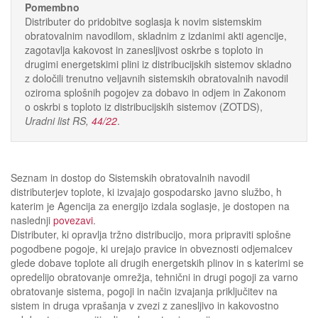
Pomembno
Distributer do pridobitve soglasja k novim sistemskim
obratovalnim navodilom, skladnim z izdanimi akti agencije,
zagotavlja kakovost in zanesljivost oskrbe s toploto in
drugimi energetskimi plini iz distribucijskih sistemov skladno
z določili trenutno veljavnih sistemskih obratovalnih navodil
oziroma splošnih pogojev za dobavo in odjem in
Zakonom
o oskrbi s toploto iz distribucijskih sistemov (ZOTDS)
,
Uradni list RS
,
44/22
.
Seznam in dostop do Sistemskih obratovalnih navodil
distributerjev toplote, ki izvajajo gospodarsko javno službo, h
katerim je Agencija za energijo izdala soglasje, je dostopen na
naslednji
povezavi
.
Distributer, ki opravlja tržno distribucijo, mora pripraviti splošne
pogodbene pogoje, ki urejajo pravice in obveznosti odjemalcev
glede dobave toplote ali drugih energetskih plinov in s katerimi se
opredelijo obratovanje omrežja, tehnični in drugi pogoji za varno
obratovanje sistema, pogoji in način izvajanja priključitev na
sistem in druga vprašanja v zvezi z zanesljivo in kakovostno