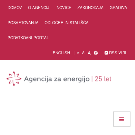
Skip to Content
DOMOV
O AGENCIJI
NOVICE
ZAKONODAJA
GRADIVA
POSVETOVANJA
ODLOČBE IN STALIŠČA
PODATKOVNI PORTAL
A
ENGLISH
A
RSS VIRI
A