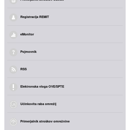
Registracija REMIT
eMonitor
Pojmovnik
RSS
Elektronska vloga OVE/SPTE
Učinkovita raba omrežij
Primerjalnik stroškov omrežnine