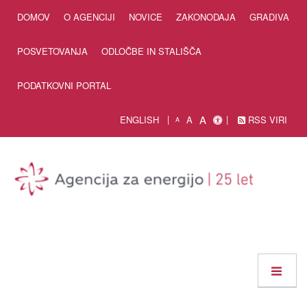
Skip to Content
DOMOV
O AGENCIJI
NOVICE
ZAKONODAJA
GRADIVA
POSVETOVANJA
ODLOČBE IN STALIŠČA
PODATKOVNI PORTAL
A
ENGLISH
A
RSS VIRI
A