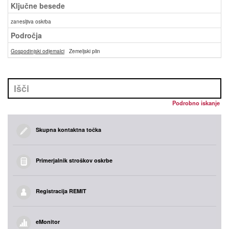
Ključne besede
zanesljiva oskrba
Področja
Gospodinjski odjemalci
Zemeljski plin
Podrobno iskanje
Skupna kontaktna točka
Primerjalnik stroškov oskrbe
Registracija REMIT
eMonitor