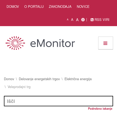
Skip to Content
DOMOV
O PORTALU
ZAKONODAJA
NOVICE
A
A
RSS VIRI
A
Domov
Delovanje energetskih trgov
Električna energija
Veleprodajni trg
Podrobno iskanje