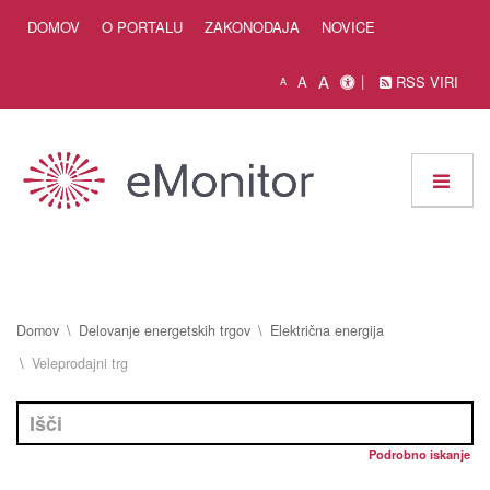
Skip to Content
DOMOV
O PORTALU
ZAKONODAJA
NOVICE
A
A
RSS VIRI
A
Domov
Delovanje energetskih trgov
Električna energija
Veleprodajni trg
Podrobno iskanje