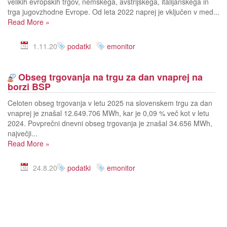
velikih evropskih trgov, nemškega, avstrijskega, italijanskega in
trga jugovzhodne Evrope. Od leta 2022 naprej je vključen v med...
Read More
»
1.11.20
podatki
emonitor
Obseg trgovanja na trgu za dan vnaprej na
borzi BSP
Celoten obseg trgovanja v letu 2025 na slovenskem trgu za dan
vnaprej je znašal 12.649.706 MWh, kar je 0,09 % več kot v letu
2024. Povprečni dnevni obseg trgovanja je znašal 34.656 MWh,
največji...
Read More
»
24.8.20
podatki
emonitor