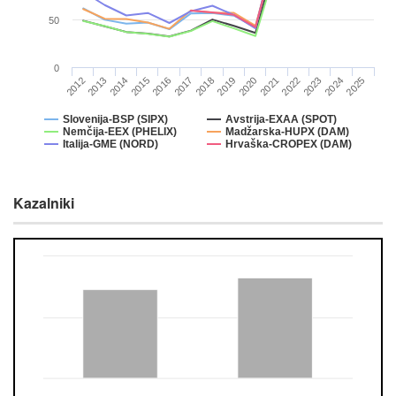
50
0
2014
2021
2013
2020
2012
2019
2018
2025
2017
2024
2016
2023
2015
2022
Slovenija-BSP (SIPX)
Avstrija-EXAA (SPOT)
Nemčija-EEX (PHELIX)
Madžarska-HUPX (DAM)
Italija-GME (NORD)
Hrvaška-CROPEX (DAM)
Kazalniki