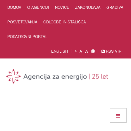
Skip to Content
DOMOV
O AGENCIJI
NOVICE
ZAKONODAJA
GRADIVA
POSVETOVANJA
ODLOČBE IN STALIŠČA
PODATKOVNI PORTAL
A
ENGLISH
A
RSS VIRI
A