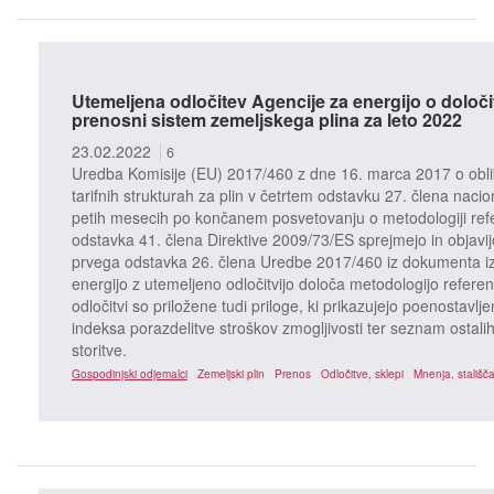
Utemeljena odločitev Agencije za energijo o določi
prenosni sistem zemeljskega plina za leto 2022
23.02.2022
6
Uredba Komisije (EU) 2017/460 z dne 16. marca 2017 o obli
tarifnih strukturah za plin v četrtem odstavku 27. člena nac
petih mesecih po končanem posvetovanju o metodologiji refe
odstavka 41. člena Direktive 2009/73/ES sprejmejo in objavi
prvega odstavka 26. člena Uredbe 2017/460 iz dokumenta iz
energijo z utemeljeno odločitvijo določa metodologijo refere
odločitvi so priložene tudi priloge, ki prikazujejo poenostavlj
indeksa porazdelitve stroškov zmogljivosti ter seznam ostalih
storitve.
Gospodinjski odjemalci
Zemeljski plin
Prenos
Odločitve, sklepi
Mnenja, stališč