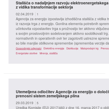
Stališča o nadaljnjem razvoju elektroenergetskega s
z vidika transformacije sektorja
02.04.2019
1
Agencija za energijo izpostavlja izhodiščna stališča z vidika t
iz razvoja trga z energijo. Gonilna elementa potrebnih spr
učinkovita vzpostavitev trga s prožnostjo ter aktivno vključe
s svojim prostovoljnim sodelovanjem aktivno sooblikovali trg.
normativnih in operativnih ovir ter zagotoviti ustrezne spre
so bile manjše oblikovne spremembe (sprememba verzije dat
Gospodinjski odjemalci
Električna energija
Distribucija
Maloprodajni trg
Prenos
Energetske storitve
Mnenja, stališča
Utemeljena odločitev Agencije za energijo o določi
prenosni sistem zemeljskega plina
29.03.2019
5
Uredba Komisije (EU) 2017/460 z dne 16. marca 2017 o obli