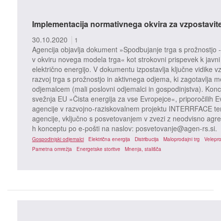
Implementacija normativnega okvira za vzpostavite
30.10.2020
1
Agencija objavlja dokument »Spodbujanje trga s prožnostjo
v okviru novega modela trga« kot strokovni prispevek k javn
električno energijo. V dokumentu izpostavlja ključne vidike v
razvoj trga s prožnostjo in aktivnega odjema, ki zagotavlja 
odjemalcem (mali poslovni odjemalci in gospodinjstva). Kon
svežnja EU »Čista energija za vse Evropejce«, priporočilih 
agencije v razvojno-raziskovalnem projektu INTERRFACE ter 
agencije, vključno s posvetovanjem v zvezi z neodvisno agre
h konceptu po e-pošti na naslov: posvetovanje@agen-rs.si.
Gospodinjski odjemalci
Električna energija
Distribucija
Maloprodajni trg
Velepro
Pametna omrežja
Energetske storitve
Mnenja, stališča