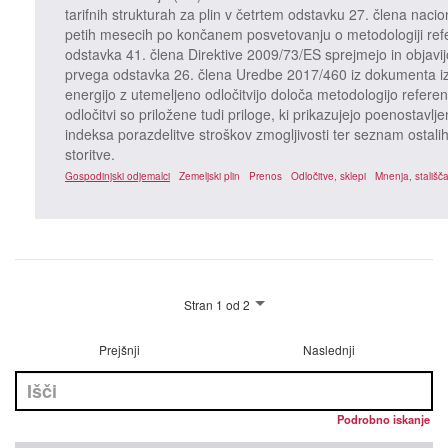
tarifnih strukturah za plin v četrtem odstavku 27. člena nac
petih mesecih po končanem posvetovanju o metodologiji refe
odstavka 41. člena Direktive 2009/73/ES sprejmejo in objavi
prvega odstavka 26. člena Uredbe 2017/460 iz dokumenta iz
energijo z utemeljeno odločitvijo določa metodologijo refere
odločitvi so priložene tudi priloge, ki prikazujejo poenostavlj
indeksa porazdelitve stroškov zmogljivosti ter seznam ostalih
storitve.
Gospodinjski odjemalci
Zemeljski plin
Prenos
Odločitve, sklepi
Mnenja, stališč
Stran 1 od 2
Prejšnji
Naslednji
Podrobno iskanje