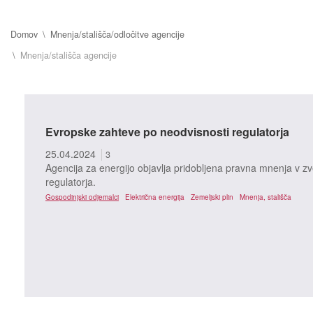
Domov
Mnenja/stališča/odločitve agencije
Mnenja/stališča agencije
Evropske zahteve po neodvisnosti regulatorja
25.04.2024
3
Agencija za energijo objavlja pridobljena pravna mnenja v zv
regulatorja.
Gospodinjski odjemalci
Električna energija
Zemeljski plin
Mnenja, stališča