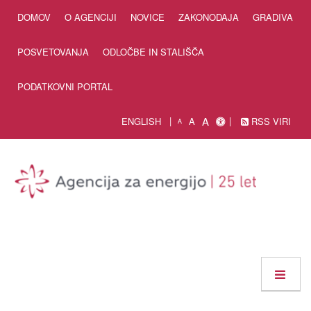
Skip to Content
DOMOV
O AGENCIJI
NOVICE
ZAKONODAJA
GRADIVA
POSVETOVANJA
ODLOČBE IN STALIŠČA
PODATKOVNI PORTAL
A
ENGLISH
A
RSS VIRI
A