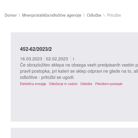
Domov
Mnenja/stališča/odločitve agencije
Odločbe
Pritožbe
452-62/2023/2
16.03.2023
02.02.2023
1
Če obrazložitev sklepa ne obsega vseh predpisanih vsebin po
pravil postopka, pri kateri se sklep odpravi ne glede na to, ali
odločitve - pritožbi se ugodi.
Električna energija
Odločanje in nadzor
Odločbe
Pritožbeni postopki