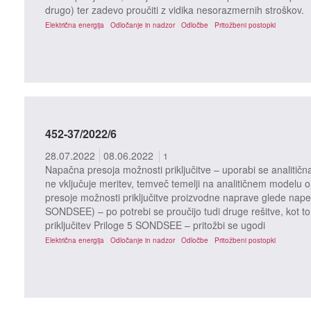
drugo) ter zadevo proučiti z vidika nesorazmernih stroškov.
Električna energija
Odločanje in nadzor
Odločbe
Pritožbeni postopki
452-37/2022/6
28.07.2022
08.06.2022
1
Napačna presoja možnosti priključitve – uporabi se analitičn
ne vključuje meritev, temveč temelji na analitičnem modelu o
presoje možnosti priključitve proizvodne naprave glede nape
SONDSEE) – po potrebi se proučijo tudi druge rešitve, kot to
priključitev Priloge 5 SONDSEE – pritožbi se ugodi
Električna energija
Odločanje in nadzor
Odločbe
Pritožbeni postopki