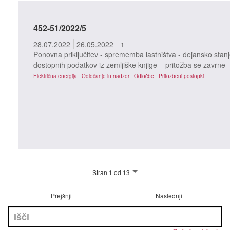
452-51/2022/5
28.07.2022
26.05.2022
1
Ponovna priključitev - sprememba lastništva - dejansko stanj
dostopnih podatkov iz zemljiške knjige – pritožba se zavrne
Električna energija
Odločanje in nadzor
Odločbe
Pritožbeni postopki
Stran 1 od 13
Prejšnji
Naslednji