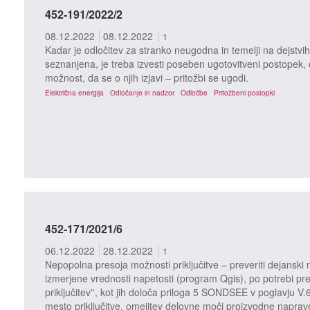
452-191/2022/2
08.12.2022
08.12.2022
1
Kadar je odločitev za stranko neugodna in temelji na dejstvih 
seznanjena, je treba izvesti poseben ugotovitveni postopek, o 
možnost, da se o njih izjavi – pritožbi se ugodi.
Električna energija
Odločanje in nadzor
Odločbe
Pritožbeni postopki
452-171/2021/6
06.12.2022
28.12.2022
1
Nepopolna presoja možnosti priključitve – preveriti dejanski n
izmerjene vrednosti napetosti (program Qgis), po potrebi pre
priključitev'', kot jih določa priloga 5 SONDSEE v poglavju V.
mesto priključitve, omejitev delovne moči proizvodne naprav