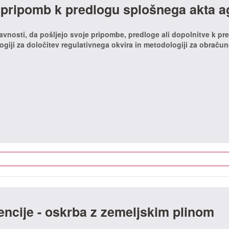
 pripomb k predlogu splošnega akta a
javnosti, da pošljejo svoje pripombe, predloge ali dopolnitve k pr
iji za določitev regulativnega okvira in metodologiji za obraču
ncije - oskrba z zemeljskim plinom