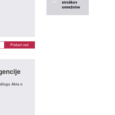
stroškov
omrežnine
Preberi več
gencije
edlogu Akta o