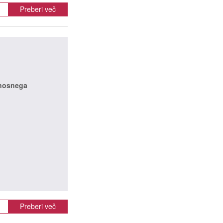
Preberi več
enosnega
Preberi več