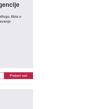
gencije
edlogu Akta o
navanje
Preberi več