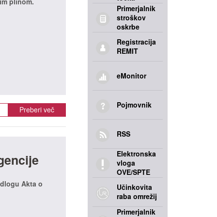
kim plinom.
Primerjalnik
stroškov
oskrbe
Registracija
REMIT
eMonitor
Pojmovnik
Preberi več
RSS
Elektronska
gencije
vloga
OVE/SPTE
edlogu Akta o
Učinkovita
raba omrežij
Primerjalnik