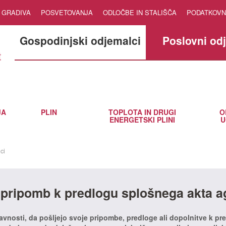
GRADIVA
POSVETOVANJA
ODLOČBE IN STALIŠČA
PODATKOVN
Gospodinjski odjemalci
Poslovni od
JA
PLIN
TOPLOTA IN DRUGI
O
ENERGETSKI PLINI
U
ci
 pripomb k predlogu splošnega akta a
javnosti, da pošljejo svoje pripombe, predloge ali dopolnitve k pr