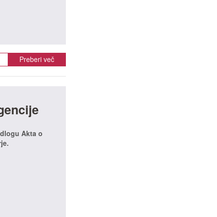
Preberi več
gencije
edlogu Akta o
je.