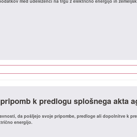
vi podatkov med udeleženci na trgu z električno energijo in zemeljs
 pripomb k predlogu splošnega akta a
javnosti, da pošljejo svoje pripombe, predloge ali dopolnitve k pr
trično energijo.