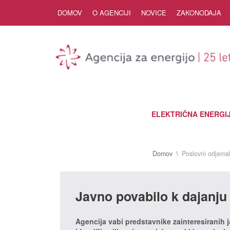
Skip to Content
DOMOV
O AGENCIJI
NOVICE
ZAKONODAJA
ELEKTRIČNA ENERGI
Domov
Poslovni odjemal
Javno povabilo k dajanju
Agencija vabi predstavnike zainteresiranih 