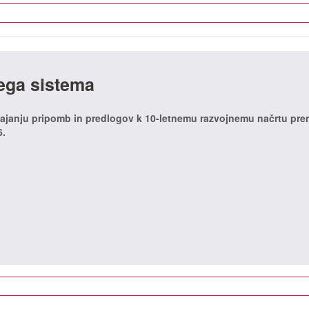
ega sistema
dajanju pripomb in predlogov k 10-letnemu razvojnemu načrtu pr
6.