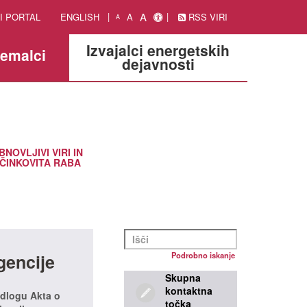
A
I PORTAL
ENGLISH
A
RSS VIRI
A
Izvajalci energetskih
jemalci
dejavnosti
BNOVLJIVI VIRI IN
ČINKOVITA RABA
gencije
Podrobno iskanje
Skupna
kontaktna
edlogu Akta o
točka