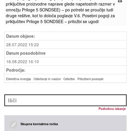
priključitve proizvodne naprave glede napetostnih razmer v
omrežju Priloge 5 SONDSEE) – po potrebi se proučijo tudi
druge rešitve, kot to določa poglavje V.6. Posebni pogoji za
priključitev Priloge 5 SONDSEE – pritožbi se ugodi
Datum objave:
28.07.2022 15:22
Datum posodobitve
16.08.2022 16:10
Področja:
Električna energija
Odločanje in nadzor
Odločbe
Pritožbeni postopki
Podrobno iskanje
Skupna kontaktna točka