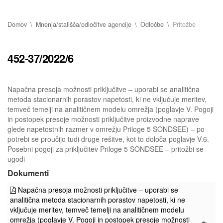
Domov
Mnenja/stališča/odločitve agencije
Odločbe
Pritožbe
452-37/2022/6
Napačna presoja možnosti priključitve – uporabi se analitična
metoda stacionarnih porastov napetosti, ki ne vključuje meritev,
temveč temelji na analitičnem modelu omrežja (poglavje V. Pogoji
in postopek presoje možnosti priključitve proizvodne naprave
glede napetostnih razmer v omrežju Priloge 5 SONDSEE) – po
potrebi se proučijo tudi druge rešitve, kot to določa poglavje V.6.
Posebni pogoji za priključitev Priloge 5 SONDSEE – pritožbi se
ugodi
Dokumenti
Napačna presoja možnosti priključitve – uporabi se
analitična metoda stacionarnih porastov napetosti, ki ne
vključuje meritev, temveč temelji na analitičnem modelu
omrežja (poglavje V. Pogoji in postopek presoje možnosti