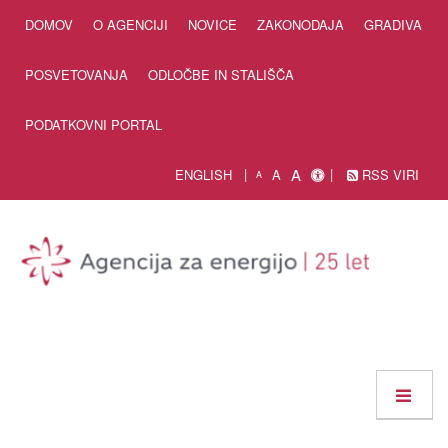
Skip to Content
DOMOV
O AGENCIJI
NOVICE
ZAKONODAJA
GRADIVA
POSVETOVANJA
ODLOČBE IN STALIŠČA
PODATKOVNI PORTAL
A
ENGLISH
A
RSS VIRI
A