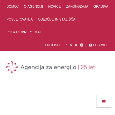
Skip to Content
DOMOV
O AGENCIJI
NOVICE
ZAKONODAJA
GRADIVA
POSVETOVANJA
ODLOČBE IN STALIŠČA
PODATKOVNI PORTAL
A
ENGLISH
A
RSS VIRI
A