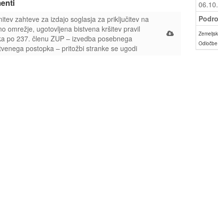
enti
06.10
Podro
itev zahteve za izdajo soglasja za priključitev na
o omrežje, ugotovljena bistvena kršitev pravil
Zemeljski
ka po 237. členu ZUP – izvedba posebnega
Odločbe
tvenega postopka – pritožbi stranke se ugodi