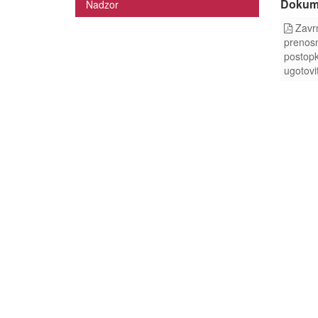
Dokum
Nadzor
Zavrn
prenosn
postop
ugotovi