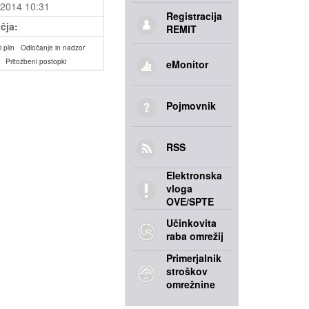
.2014 10:31
Registracija
čja:
REMIT
 plin
Odločanje in nadzor
Pritožbeni postopki
eMonitor
Pojmovnik
RSS
Elektronska
vloga
OVE/SPTE
Učinkovita
raba omrežij
Primerjalnik
stroškov
omrežnine