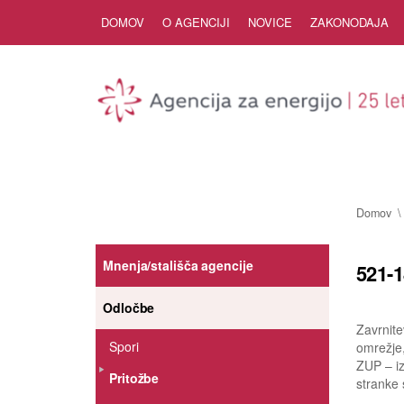
Skip to Content
DOMOV
O AGENCIJI
NOVICE
ZAKONODAJA
Domov
Mnenja/stališča agencije
521-1
Odločbe
Zavrnite
Spori
omrežje,
ZUP – i
Pritožbe
stranke 