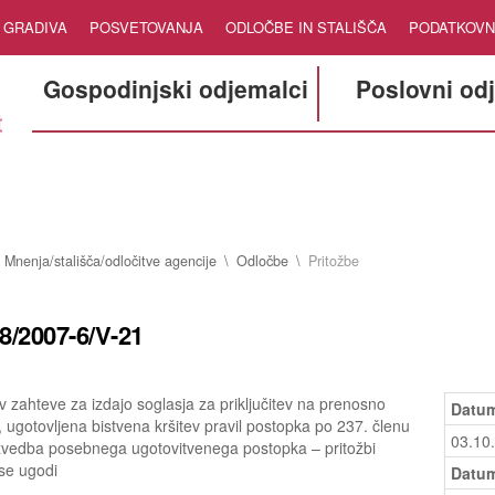
GRADIVA
POSVETOVANJA
ODLOČBE IN STALIŠČA
PODATKOVN
Gospodinjski odjemalci
Poslovni od
Mnenja/stališča/odločitve agencije
Odločbe
Pritožbe
8/2007-6/V-21
v zahteve za izdajo soglasja za priključitev na prenosno
Datum
 ugotovljena bistvena kršitev pravil postopka po 237. členu
03.10
zvedba posebnega ugotovitvenega postopka – pritožbi
se ugodi
Datum