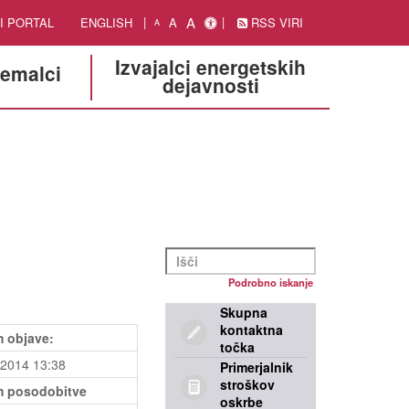
A
I PORTAL
ENGLISH
A
RSS VIRI
A
Izvajalci energetskih
jemalci
dejavnosti
Podrobno iskanje
Skupna
kontaktna
 objave:
točka
.2014 13:38
Primerjalnik
stroškov
 posodobitve
oskrbe