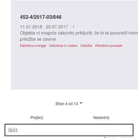
452-4/2017-03/646
11.01.2018
20.07.2017
1
Objekta ni mogoče zakonito priključiti, če bi ta povzročil mo
pritožba se zavrne
Električna energija
Odločanje in nadzor
Odločbe
Pritožbeni postopki
Stran 4 od 13
Prejšnji
Naslednji