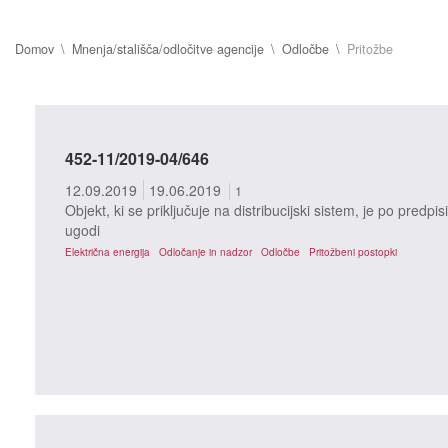
Domov
Mnenja/stališča/odločitve agencije
Odločbe
Pritožbe
452-11/2019-04/646
12.09.2019
19.06.2019
1
Objekt, ki se priključuje na distribucijski sistem, je po predpis
ugodi
Električna energija
Odločanje in nadzor
Odločbe
Pritožbeni postopki