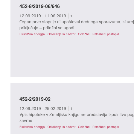
452-8/2019-06/646
12.09.2019
11.06.2019
1
Organ prve stopnje ni upošteval dednega sporazuma, ki ureja
priključuje – pritožbi se ugodi
Električna energija
Odločanje in nadzor
Odločbe
Pritožbeni postopki
452-2/2019-02
12.09.2019
25.02.2019
1
Vpis hipoteke v Zemljiško knjigo ne predstavlja izpolnitve p
zavrne
Električna energija
Odločanje in nadzor
Odločbe
Pritožbeni postopki