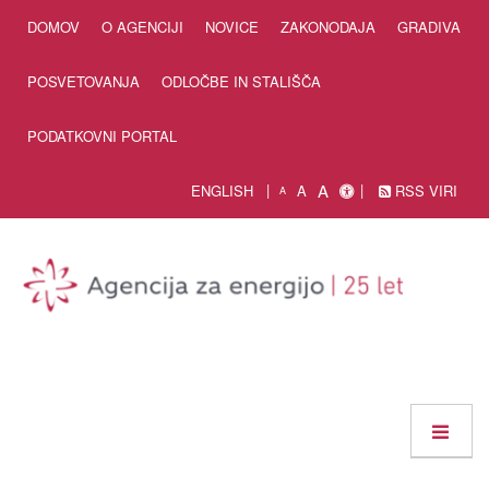
Skip to Content
DOMOV
O AGENCIJI
NOVICE
ZAKONODAJA
GRADIVA
POSVETOVANJA
ODLOČBE IN STALIŠČA
PODATKOVNI PORTAL
A
ENGLISH
A
RSS VIRI
A