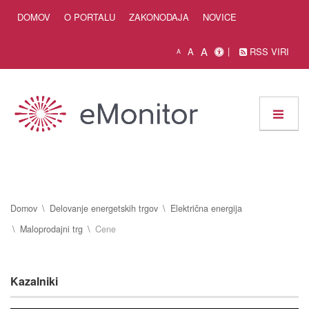
Skip to Content
DOMOV
O PORTALU
ZAKONODAJA
NOVICE
A
A
RSS VIRI
A
Domov
Delovanje energetskih trgov
Električna energija
Maloprodajni trg
Cene
Kazalniki