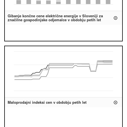
Gibanje končne cene električne energije v Sloveniji za
značilne gospodinjske odjemalce v obdobju petih let
Maloprodajni indeksi cen v obdobju petih let