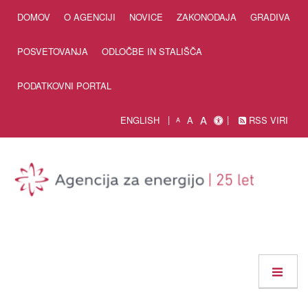
Skip to Content
DOMOV
O AGENCIJI
NOVICE
ZAKONODAJA
GRADIVA
POSVETOVANJA
ODLOČBE IN STALIŠČA
PODATKOVNI PORTAL
A
ENGLISH
A
RSS VIRI
A