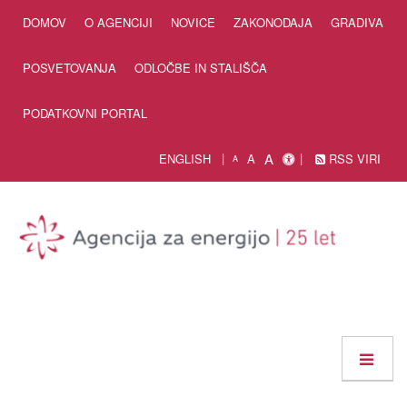
Skip to Content
DOMOV
O AGENCIJI
NOVICE
ZAKONODAJA
GRADIVA
POSVETOVANJA
ODLOČBE IN STALIŠČA
PODATKOVNI PORTAL
A
ENGLISH
A
RSS VIRI
A