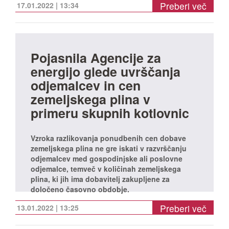
Preberi več
17.01.2022 | 13:34
Pojasnila Agencije za
energijo glede uvrščanja
odjemalcev in cen
zemeljskega plina v
primeru skupnih kotlovnic
Vzroka razlikovanja ponudbenih cen dobave
zemeljskega plina ne gre iskati v razvrščanju
odjemalcev med gospodinjske ali poslovne
odjemalce, temveč v količinah zemeljskega
plina, ki jih ima dobavitelj zakupljene za
določeno časovno obdobje.
Preberi več
13.01.2022 | 13:25