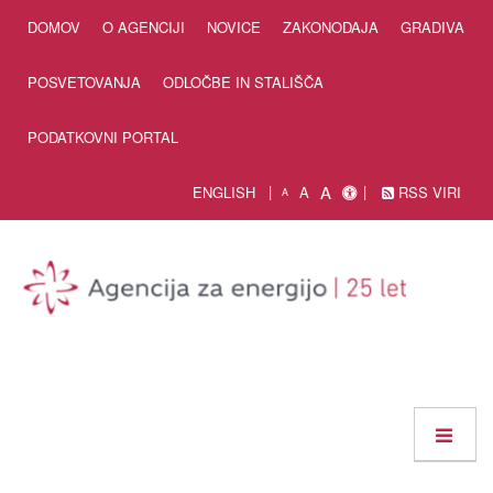
Skip to Content
DOMOV
O AGENCIJI
NOVICE
ZAKONODAJA
GRADIVA
POSVETOVANJA
ODLOČBE IN STALIŠČA
PODATKOVNI PORTAL
A
ENGLISH
A
RSS VIRI
A