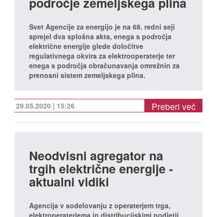
področje zemeljskega plina
Svet Agencije za energijo je na 68. redni seji
sprejel dva splošna akta, enega s področja
električne energije glede določitve
regulativnega okvira za elektrooperaterje ter
enega s področja obračunavanja omrežnin za
prenosni sistem zemeljskega plina.
Preberi več
29.05.2020 | 15:26
Neodvisni agregator na
trgih električne energije -
aktualni vidiki
Agencija v sodelovanju z operaterjem trga,
elektroperaterjema in distribucijskimi podjetji